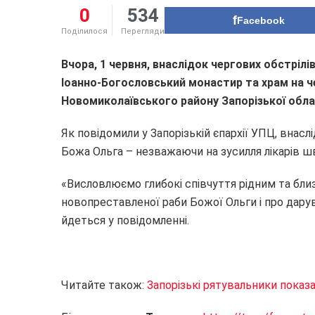
0
534
Facebook
Поділилося
Перегляди
Вчора, 1 червня, внаслідок чергових обстрілі
Іоанно-Богословський монастир та храм на ч
Новомиколаївського району Запорізької обла
Як повідомили у Запорізькій єпархії УПЦ, внас
Божа Ольга – незважаючи на зусилля лікарів шв
«Висловлюємо глибокі співчуття рідним та близ
новопреставленої раби Божої Ольги і про дару
йдеться у повідомленні.
Читайте також:
Запорізькі рятувальники показа