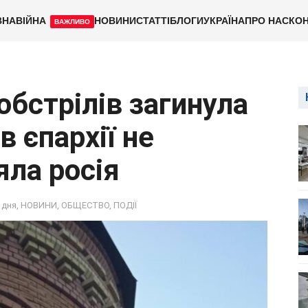
ВНА
ВІЙНА
НОВИНИ
СТАТТІ
БЛОГИ
УКРАЇНА
ПРО НАС
КОН
ВАЖЛИВО
обстрілів загинула
в єпархії не
яла росія
 дня
,
НОВИНИ
,
ОБЩЕСТВО
,
ПОДІЇ