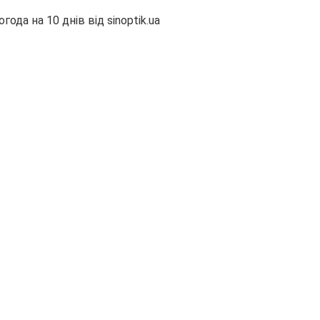
огода на 10 днів від
sinoptik.ua