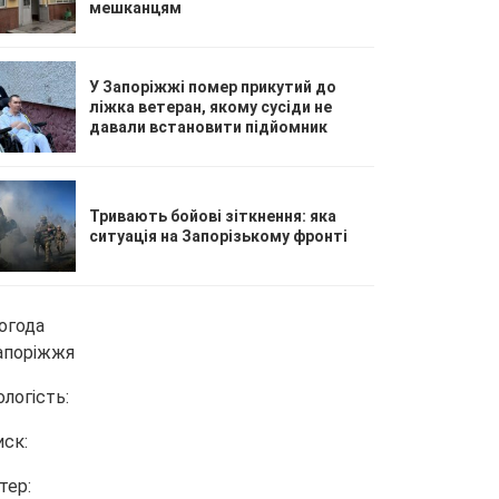
мешканцям
У Запоріжжі помер прикутий до
ліжка ветеран, якому сусіди не
давали встановити підйомник
Тривають бойові зіткнення: яка
ситуація на Запорізькому фронті
огода
апоріжжя
ологість:
иск:
тер: