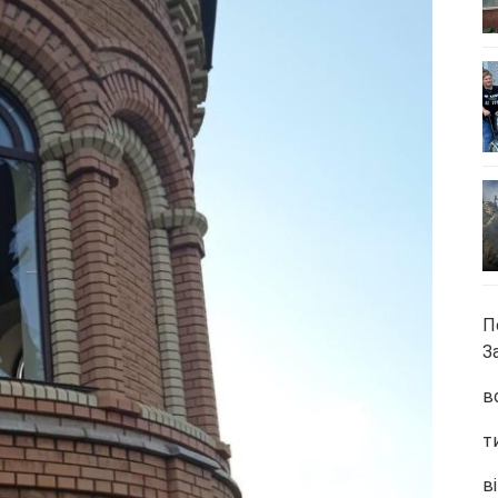
П
З
в
т
ві