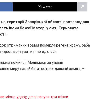
↗
Twitter
в на території Запорізької області постраждали
есть ікони Божої Матері у смт. Терновате
сті.
лідок отриманих травм померла регент храму, раба
идкої, врятувати її не вдалося.
ьким покійної. Молимося за упокій
вання миру нашій багатостраждальній землі», –
ли місце удару, де загинули три жінки