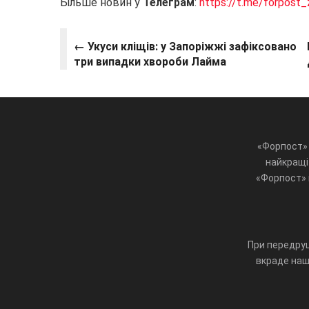
Більше новин у
Телеграм
:
https://t.me/forpost_
← Укуси кліщів: у Запоріжжі зафіксовано
три випадки хвороби Лайма
«Форпост» 
найкращі 
«Форпост» ц
При передруц
вкраде наш 