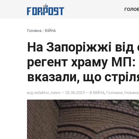
ГОЛО
Головна
/
ВІЙНА
На Запоріжжі від 
регент храму МП: 
вказали, що стріл
від
redaktor_news
— 02.06.2025 — В
ВІЙНА
,
Головне
,
Новина