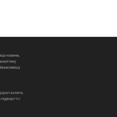
іші новини,
аналітику.
айважливішу
орогі колеги,
підворітті і