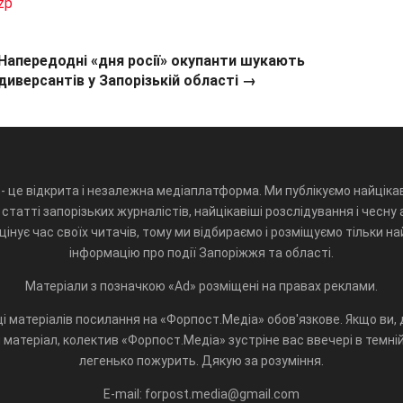
zp
Напередодні «дня росії» окупанти шукають
диверсантів у Запорізькій області →
- це відкрита і незалежна медіаплатформа. Ми публікуємо найцікав
статті запорізьких журналістів, найцікавіші розслідування і чесну 
інує час своїх читачів, тому ми відбираємо і розміщуємо тільки н
інформацію про події Запоріжжя та області.
Матеріали з позначкою «Ad» розміщені на правах реклами.
і матеріалів посилання на «Форпост.Медіа» обов'язкове. Якщо ви, д
матеріал, колектив «Форпост.Медіа» зустріне вас ввечері в темній 
легенько пожурить. Дякую за розуміння.
E-mail: forpost.media@gmail.com