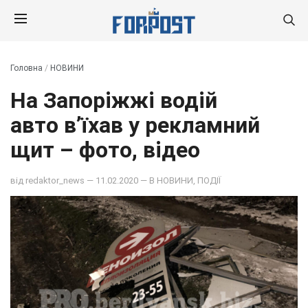
Головна
/
НОВИНИ
На Запоріжжі водій
авто в’їхав у рекламний
щит – фото, відео
від
redaktor_news
— 11.02.2020 — В
НОВИНИ
,
ПОДІЇ