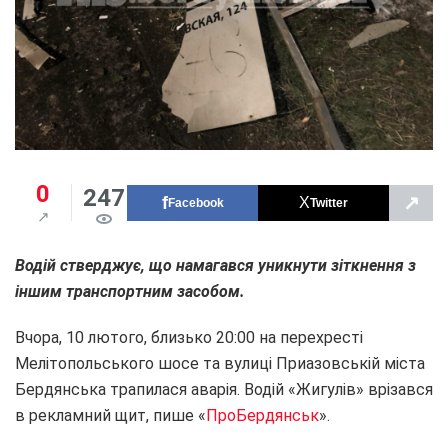
0
247
↗
Facebook
Twitter
Водій стверджує, що намагався уникнути зіткнення з
іншим транспортним засобом.
Вчора, 10 лютого, близько 20:00 на перехресті
Мелітопольського шосе та вулиці Приазовській міста
Бердянська трапилася аварія. Водій «Жигулів» врізався
в рекламний щит, пише «
ПроБердянськ
».