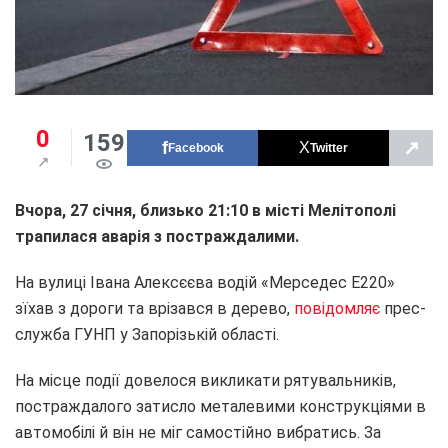
0
159
↗
Facebook
Twitter
Вчора, 27 січня, близько 21:10 в місті Мелітополі
трапилася аварія з постраждалими.
На вулиці Івана Алексєєва водій «Мерседес Е220»
зїхав з дороги та врізався в дерево,
повідомляє
прес-
служба ГУНП у Запорізькій області.
На місце події довелося викликати рятувальників,
постраждалого затисло металевими конструкціями в
автомобілі й він не міг самостійно вибратись. За