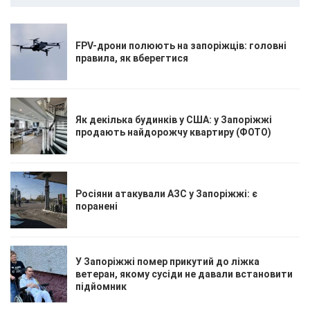
FPV-дрони полюють на запоріжців: головні
правила, як вберегтися
Як декілька будинків у США: у Запоріжжі
продають найдорожчу квартиру (ФОТО)
Росіяни атакували АЗС у Запоріжжі: є
поранені
У Запоріжжі помер прикутий до ліжка
ветеран, якому сусіди не давали встановити
підйомник