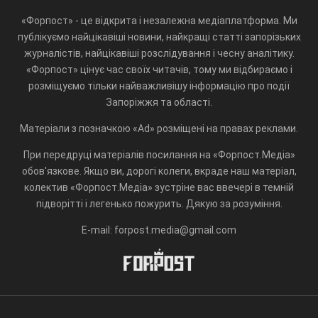
«Форпост» - це відкрита і незалежна медіаплатформа. Ми
публікуємо найцікавіші новини, найкращі статті запорізьких
журналістів, найцікавіші розслідування і чесну аналітику.
«Форпост» цінує час своїх читачів, тому ми відбираємо і
розміщуємо тільки найважливішу інформацію про події
Запоріжжя та області.
Матеріали з позначкою «Ad» розміщені на правах реклами.
При передруці матеріалів посилання на «Форпост.Медіа»
обов'язкове. Якщо ви, дорогі колеги, вкраде наш матеріал,
колектив «Форпост.Медіа» зустріне вас ввечері в темній
підворітті і легенько пожурить. Дякую за розуміння.
E-mail: forpost.media@gmail.com