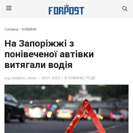
Головна
/
НОВИНИ
На Запоріжжі з
понівеченої автівки
витягали водія
від
redaktor_news
— 28.01.2020 — В
НОВИНИ
,
ПОДІЇ