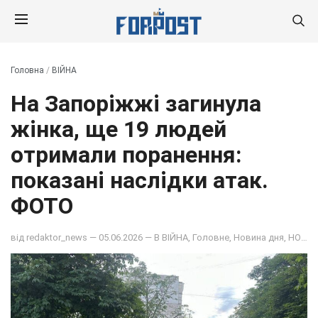
Головна
/
ВІЙНА
На Запоріжжі загинула
жінка, ще 19 людей
отримали поранення:
показані наслідки атак.
ФОТО
від
redaktor_news
— 05.06.2026 — В
ВІЙНА
,
Головне
,
Новина дня
,
НОВИНИ