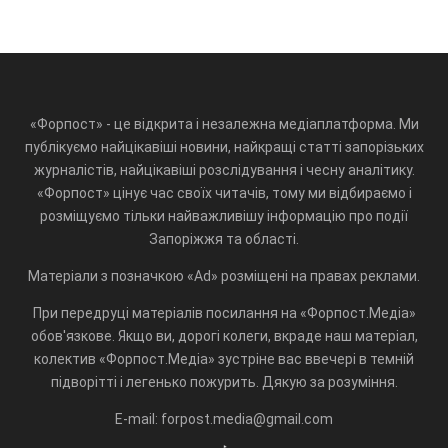
«Форпост» - це відкрита і незалежна медіаплатформа. Ми
публікуємо найцікавіші новини, найкращі статті запорізьких
журналістів, найцікавіші розслідування і чесну аналітику.
«Форпост» цінує час своїх читачів, тому ми відбираємо і
розміщуємо тільки найважливішу інформацію про події
Запоріжжя та області.
Матеріали з позначкою «Ad» розміщені на правах реклами.
При передруці матеріалів посилання на «Форпост.Медіа»
обов'язкове. Якщо ви, дорогі колеги, вкраде наш матеріал,
колектив «Форпост.Медіа» зустріне вас ввечері в темній
підворітті і легенько пожурить. Дякую за розуміння.
E-mail: forpost.media@gmail.com