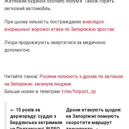
Житловий будинок охопило полум’я. Також горить
легковий автомобіль.
При цьому кількість постраждалих
внаслідок
вчорашньої ворожої атаки по Запоріжжю зростає.
Люди продовжують звертатися за медичною
допомогою.
Читайте також:
Росіяни полюють з дронів по автівках
на Запоріжжі: загинула людина
Більше новин в телеграм:
t.me/forpost_zp
← 15 років за
Дрони атакують щодня:
держзраду: суддю з
на Запоріжжі планують
Бердянська затримали
скоротити маршрут
на Полтавщині. ВІДЕО
транспорту →