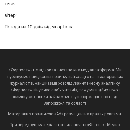
тиск:
вітер:
Погода на 10 днів від
sinoptik.ua
«Форпост» - це відкрита і незалежна медіаплатформа. Ми
публікуємо найцікавіші новини, найкращі статті запорізьких
журналістів, найцікавіші розслідування і чесну аналітику.
«Форпост» цінує час своїх читачів, тому ми відбираємо і
розміщуємо тільки найважливішу інформацію про події
Запоріжжя та області.
Матеріали з позначкою «Ad» розміщені на правах реклами.
При передруці матеріалів посилання на «Форпост.Медіа»