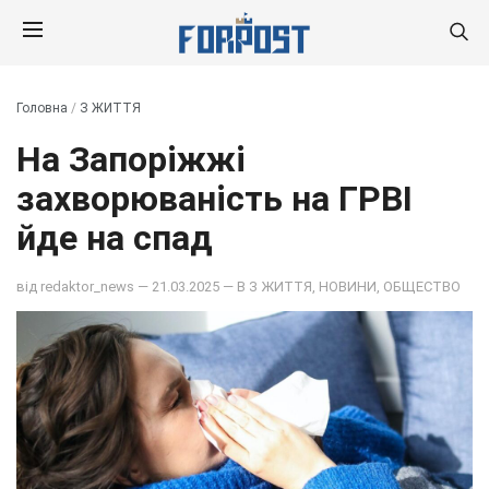
Головна
/
З ЖИТТЯ
На Запоріжжі
захворюваність на ГРВІ
йде на спад
від
redaktor_news
— 21.03.2025 — В
З ЖИТТЯ
,
НОВИНИ
,
ОБЩЕСТВО