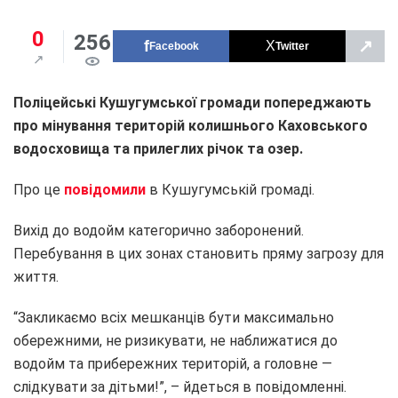
0
256
↗
Facebook
Twitter
Поліцейські Кушугумської громади попереджають
про мінування територій колишнього Каховського
водосховища та прилеглих річок
та
озер.
Про це
повідомили
в Кушугумській громаді.
Вихід до водойм категорично заборонений.
Перебування в цих зонах становить пряму загрозу для
життя.
“Закликаємо всіх мешканців бути максимально
обережними, не ризикувати, не наближатися до
водойм та прибережних територій, а головне —
слідкувати за дітьми!”, – йдеться в повідомленні.