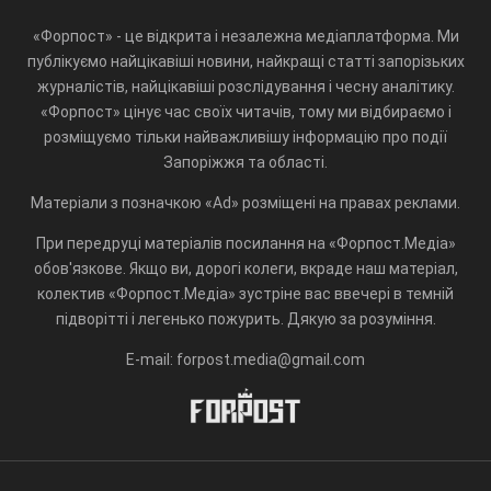
«Форпост» - це відкрита і незалежна медіаплатформа. Ми
публікуємо найцікавіші новини, найкращі статті запорізьких
журналістів, найцікавіші розслідування і чесну аналітику.
«Форпост» цінує час своїх читачів, тому ми відбираємо і
розміщуємо тільки найважливішу інформацію про події
Запоріжжя та області.
Матеріали з позначкою «Ad» розміщені на правах реклами.
При передруці матеріалів посилання на «Форпост.Медіа»
обов'язкове. Якщо ви, дорогі колеги, вкраде наш матеріал,
колектив «Форпост.Медіа» зустріне вас ввечері в темній
підворітті і легенько пожурить. Дякую за розуміння.
E-mail: forpost.media@gmail.com