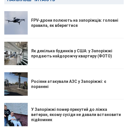
FPV-дрони полюють на запоріжців: головні
правила, як вберегтися
Як декілька будинків у США: у Запоріжжі
продають найдорожчу квартиру (ФОТО)
Росіяни атакували АЗС у Запоріжжі: є
поранені
У Запоріжжі помер прикутий до ліжка
ветеран, якому сусіди не давали встановити
підйомник