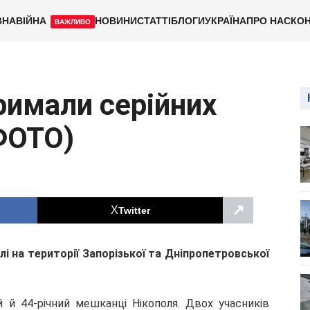
ВНА
ВІЙНА
НОВИНИ
СТАТТІ
БЛОГИ
УКРАЇНА
ПРО НАС
КОН
ВАЖЛИВО
римали серійних
ФОТО)
↗
Twitter
і на території Запорізької та Дніпропетровської
й й 44-річний мешканці Нікополя. Двох учасників