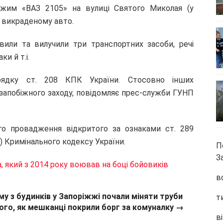
ужим «ВАЗ 2105» на вулиці Святого Миколая (у
а викраденому авто.
или та вилучили три транспортних засоби, речі
и й т.і.
ядку ст. 208 КПК України. Стосовно інших
 запобіжного заходу, повідомляє прес-служби ГУНП
го провадження відкритого за ознаками ст. 289
 Кримінального кодексу України.
П
З
, який з 2014 року воював на боці бойовиків
в
му з будинків у Запоріжжі почали міняти труби
т
того, як мешканці покрили борг за комуналку →
ві