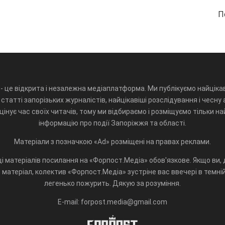
П
- це відкрита і незалежна медіаплатформа. Ми публікуємо найцікав
статті запорізьких журналістів, найцікавіші розслідування і чесну 
інує час своїх читачів, тому ми відбираємо і розміщуємо тільки н
інформацію про події Запоріжжя та області.
Матеріали з позначкою «Ad» розміщені на правах реклами.
і матеріалів посилання на «Форпост.Медіа» обов'язкове. Якщо ви, д
матеріал, колектив «Форпост.Медіа» зустріне вас ввечері в темній 
легенько пожурить. Дякую за розуміння.
E-mail: forpost.media@gmail.com