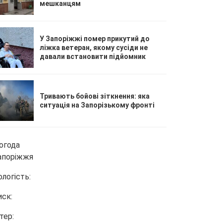
мешканцям
У Запоріжжі помер прикутий до
ліжка ветеран, якому сусіди не
давали встановити підйомник
Тривають бойові зіткнення: яка
ситуація на Запорізькому фронті
огода
апоріжжя
ологість:
иск:
тер: