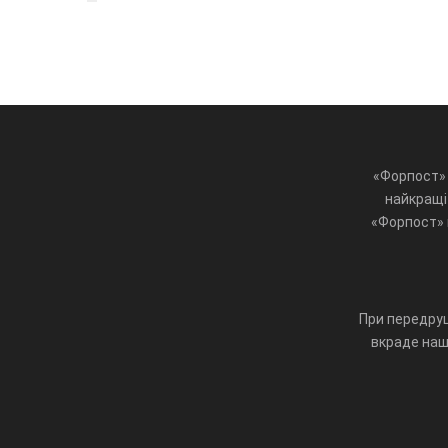
«Форпост» 
найкращі 
«Форпост» ц
При передруц
вкраде наш 