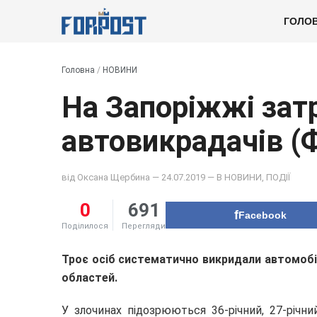
ГОЛО
Головна
/
НОВИНИ
На Запоріжжі зат
автовикрадачів (
від
Оксана Щербина
— 24.07.2019 — В
НОВИНИ
,
ПОДІЇ
0
691
Facebook
Поділилося
Перегляди
Троє осіб систематично викридали автомобіл
областей.
У злочинах підозрюються 36-річний, 27-річни