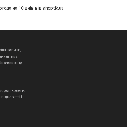
огода на 10 днів від
sinoptik.ua
іші новини,
аналітику.
айважливішу
орогі колеги,
підворітті і