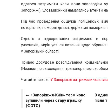
вдалося затримати коли вони заволоділи ч
Запоріжжі). Зловмисники намагались втекти н
Під час проведення обшуків
поліцейські
вияв
потерпілих, номерні деталі, державні номери знак
Одного з підозрюваних затримано в пор
учасників, вирішується питання щодо обрання
у Запорізькій області.
Триває досудове розслідування кримінально
(Незаконне заволодіння транспортним засобом)
Читайте також:
У Запоріжжі затримали чоловіка
← «Запоріжжя-Київ» терміново
В одно
зупинили через стару іграшку
після 
(ФОТО)