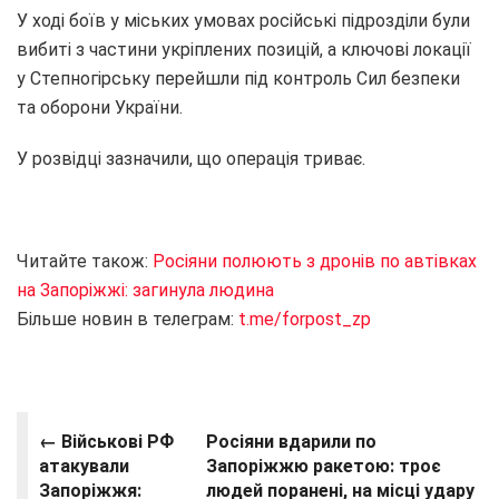
У ході боїв у міських умовах російські підрозділи були
вибиті з частини укріплених позицій, а ключові локації
у Степногірську перейшли під контроль Сил безпеки
та оборони України.
У розвідці зазначили, що операція триває.
Читайте також:
Росіяни полюють з дронів по автівках
на Запоріжжі: загинула людина
Більше новин в телеграм:
t.me/forpost_zp
← Військові РФ
Росіяни вдарили по
атакували
Запоріжжю ракетою: троє
Запоріжжя:
людей поранені, на місці удару