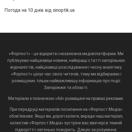
Погода на 10 днів від
sinoptik.ua
«Форпост» - це відкрита і незалежна медіаплатформа. Ми
публікуємо найцікавіші новини, найкращі статті запорізьких
журналістів, найцікавіші розслідування і чесну аналітику.
«Форпост» цінує час своїх читачів, тому ми відбираємо і
розміщуємо тільки найважливішу інформацію про події
Запоріжжя та області.
Матеріали з позначкою «Ad» розміщені на правах реклами.
При передруці матеріалів посилання на «Форпост.Медіа»
обов'язкове. Якщо ви, дорогі колеги, вкраде наш матеріал,
колектив «Форпост.Медіа» зустріне вас ввечері в темній
підворітті і легенько пожурить. Дякую за розуміння.