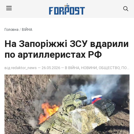
Головна
/
ВІЙНА
На Запоріжжі ЗСУ вдарили
по артиллеристах РФ
від
redaktor_news
— 26.05.2026 — В
ВІЙНА
,
НОВИНИ
,
ОБЩЕСТВО
,
ПОДІЇ