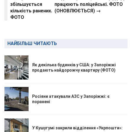
збільшується
працюють поліцейські. ФОТО
кількість ранених.
(ОНОВЛЮЄТЬСЯ) →
ФОТО
НАЙБІЛЬШ ЧИТАЮТЬ
Як декілька будинків у США: у Запоріжжі
продають найдорожчу квартиру (ФОТО)
Росіяни атакували АЗС у Запоріжжі: є
поранені
У Кушугумі закрили відділення «Укрпошти»: