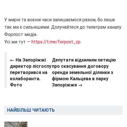
У мирні та воєнні часи залишаємося разом, бо лише
так ми є сильнішими. Долучайтеся до телеграм каналу
Форпост медіа.
Усі ми тут —
https://t.me/forpost_zp
← На Запоріжжі
Депутати відхилили петицію
директор лісгоспу
про скасування договору
перетворився на
оренди земельної ділянки з
колаборанта.
фірмою Кальцева в парку
Фото
Запоріжжя →
НАЙБІЛЬШ ЧИТАЮТЬ