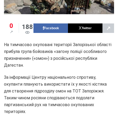
0
188
↗
Facebook
Twitter
На тимчасово окуповані території Запорізької області
прибула група бойовиків «загону поліції особливого
призначення» («омон») з російської республіки
Дагестан.
За інформації Центру національного спротиву,
окупанти планують використати їх у якості кістяка
для створення підрозділу омон на ТОТ Запоріжжя.
Таким чином росіяни сподіваються подолати
партизанський рух на тимчасово окупованих
територіях.