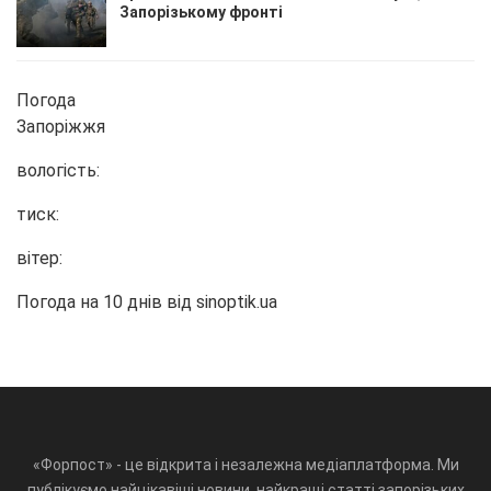
Запорізькому фронті
Погода
Запоріжжя
вологість:
тиск:
вітер:
Погода на 10 днів від
sinoptik.ua
«Форпост» - це відкрита і незалежна медіаплатформа. Ми
публікуємо найцікавіші новини, найкращі статті запорізьких