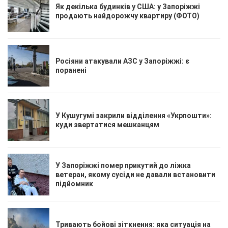
Як декілька будинків у США: у Запоріжжі
продають найдорожчу квартиру (ФОТО)
Росіяни атакували АЗС у Запоріжжі: є
поранені
У Кушугумі закрили відділення «Укрпошти»:
куди звертатися мешканцям
У Запоріжжі помер прикутий до ліжка
ветеран, якому сусіди не давали встановити
підйомник
Тривають бойові зіткнення: яка ситуація на