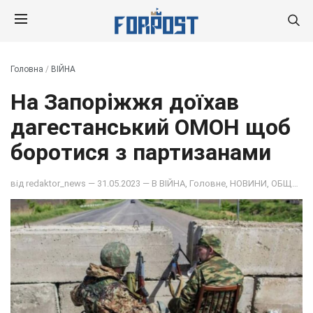
Головна
/
ВІЙНА
На Запоріжжя доїхав
дагестанський ОМОН щоб
боротися з партизанами
від
redaktor_news
— 31.05.2023 — В
ВІЙНА
,
Головне
,
НОВИНИ
,
ОБЩЕСТВО