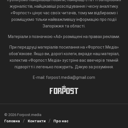
журналістів, найцікавіші розслідування і чесну аналітику.
«Форпост» цінує час своїх читачів, тому ми відбираємо і
розміщуємо тільки найважливішу інформацію про події
Запоріжжя та області.
Матеріали з позначкою «Ad» розміщені на правах реклами.
При передруці матеріалів посилання на «Форпост.Медіа»
обов'язкове. Якщо ви, дорогі колеги, вкраде наш матеріал,
колектив «Форпост.Медіа» зустріне вас ввечері в темній
підворітті і легенько пожурить. Дякую за розуміння.
E-mail: forpost.media@gmail.com
© 2026 Forpost.media
Головна
Контакти
Про нас