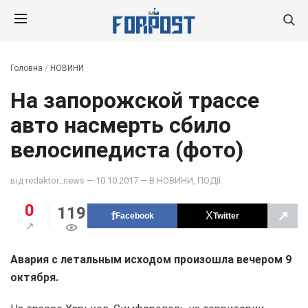
Головна
/
НОВИНИ
На запорожской трассе
авто насмерть сбило
велосипедиста (фото)
від
redaktor_news
— 10.10.2017 — В
НОВИНИ
,
ПОДІЇ
0
119
↗
Facebook
Twitter
Авария с летальным исходом произошла вечером 9
октября.