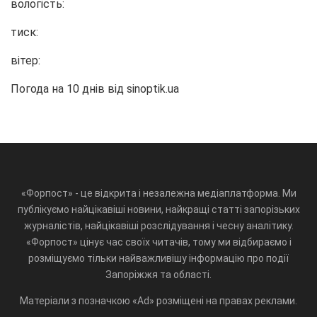
вологість:
тиск:
вітер:
Погода на 10 днів від
sinoptik.ua
«Форпост» - це відкрита і незалежна медіаплатформа. Ми
публікуємо найцікавіші новини, найкращі статті запорізьких
журналістів, найцікавіші розслідування і чесну аналітику.
«Форпост» цінує час своїх читачів, тому ми відбираємо і
розміщуємо тільки найважливішу інформацію про події
Запоріжжя та області.
Матеріали з позначкою «Ad» розміщені на правах реклами.