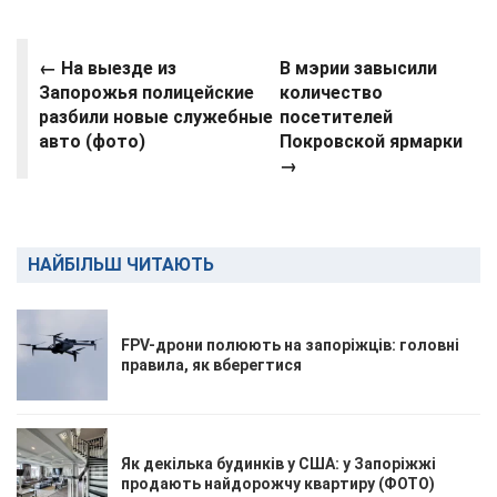
←
На выезде из
В мэрии завысили
Запорожья полицейские
количество
разбили новые служебные
посетителей
авто (фото)
Покровской ярмарки
→
НАЙБІЛЬШ ЧИТАЮТЬ
FPV-дрони полюють на запоріжців: головні
правила, як вберегтися
Як декілька будинків у США: у Запоріжжі
продають найдорожчу квартиру (ФОТО)