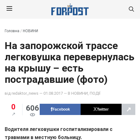
Головна
/
НОВИНИ
На запорожской трассе
легковушка перевернулась
на крышу – есть
пострадавшие (фото)
від
redaktor_news
— 01.08.2017 — В
НОВИНИ
,
ПОДІЇ
0
606
↗
Facebook
Twitter
Водителя легковушки госпитализировали с
травмами в местную больницу.