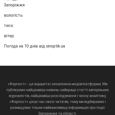
Запоріжжя
вологість:
тиск:
вітер:
Погода на 10 днів від
sinoptik.ua
«Форпост» - це відкрита і незалежна медіаплатформа. Ми
публікуємо найцікавіші новини, найкращі статті запорізьких
журналістів, найцікавіші розслідування і чесну аналітику.
«Форпост» цінує час своїх читачів, тому ми відбираємо і
розміщуємо тільки найважливішу інформацію про події
Запоріжжя та області.