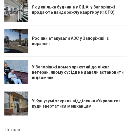
Як декілька будинків у США: у Запоріжжі
продають найдорожчу квартиру (ФОТО)
Росіяни атакували АЗС у Запоріжжі: є
поранені
У Запоріжжі помер прикутий до ліжка
ветеран, якому сусіди не давали встановити
підйомник
У Кушугумі закрили відділення «Укрпошти»:
куди звертатися мешканцям
Погода