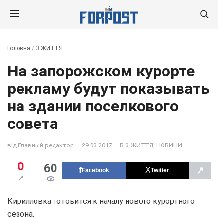
Головна
/
З ЖИТТЯ
На запорожском курорте
рекламу будут показывать
на здании поселкового
совета
від
Главный редактор
— 29.03.2017 — В
З ЖИТТЯ
,
НОВИНИ
0
60
↗
Facebook
Twitter
Кирилловка готовится к началу нового курортного
сезона.