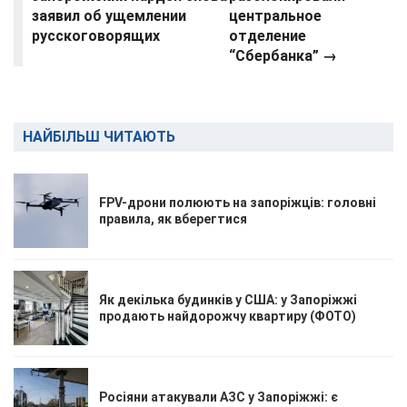
заявил об ущемлении
центральное
русскоговорящих
отделение
“Сбербанка” →
НАЙБІЛЬШ ЧИТАЮТЬ
FPV-дрони полюють на запоріжців: головні
правила, як вберегтися
Як декілька будинків у США: у Запоріжжі
продають найдорожчу квартиру (ФОТО)
Росіяни атакували АЗС у Запоріжжі: є