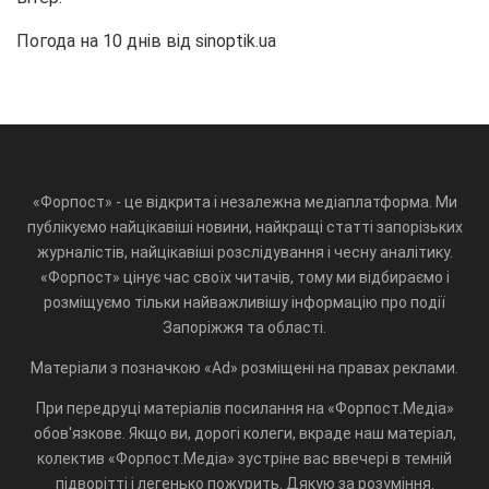
Погода на 10 днів від
sinoptik.ua
«Форпост» - це відкрита і незалежна медіаплатформа. Ми
публікуємо найцікавіші новини, найкращі статті запорізьких
журналістів, найцікавіші розслідування і чесну аналітику.
«Форпост» цінує час своїх читачів, тому ми відбираємо і
розміщуємо тільки найважливішу інформацію про події
Запоріжжя та області.
Матеріали з позначкою «Ad» розміщені на правах реклами.
При передруці матеріалів посилання на «Форпост.Медіа»
обов'язкове. Якщо ви, дорогі колеги, вкраде наш матеріал,
колектив «Форпост.Медіа» зустріне вас ввечері в темній
підворітті і легенько пожурить. Дякую за розуміння.