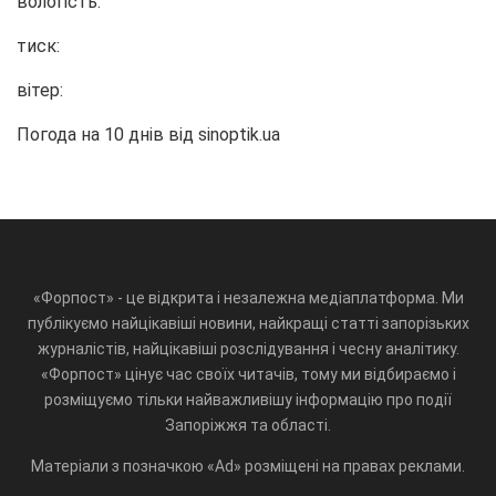
вологість:
тиск:
вітер:
Погода на 10 днів від
sinoptik.ua
«Форпост» - це відкрита і незалежна медіаплатформа. Ми
публікуємо найцікавіші новини, найкращі статті запорізьких
журналістів, найцікавіші розслідування і чесну аналітику.
«Форпост» цінує час своїх читачів, тому ми відбираємо і
розміщуємо тільки найважливішу інформацію про події
Запоріжжя та області.
Матеріали з позначкою «Ad» розміщені на правах реклами.