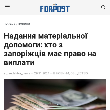
Головна
/
НОВИНИ
Надання матеріальної
допомоги: хто з
запоріжців має право на
виплати
від
redaktor_news
— 29.11.2021 — В
НОВИНИ
,
ОБЩЕСТВО