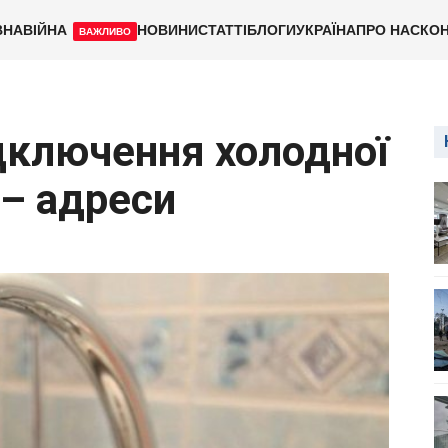
ВНА
ВІЙНА
НОВИНИ
СТАТТІ
БЛОГИ
УКРАЇНА
ПРО НАС
КОН
ВАЖЛИВО
дключення холодної
 – адреси