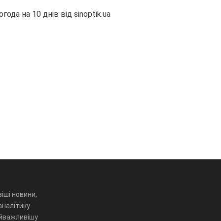
огода на 10 днів від
sinoptik.ua
іші новини,
аналітику.
айважливішу