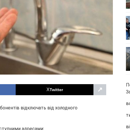
П
↗
Twitter
З
в
 абонентів відключать від холодного
т
ві
аступними адресами: