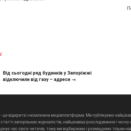
П
лі
Від сьогодні ряд будинків у Запоріжжі
відключили від газу – адреси →
- це відкрита і незалежна медіаплатформа. Ми публікуємо найцікав
статті запорізьких журналістів, найцікавіші розслідування і чесну 
інує час своїх читачів, тому ми відбираємо і розміщуємо тільки н