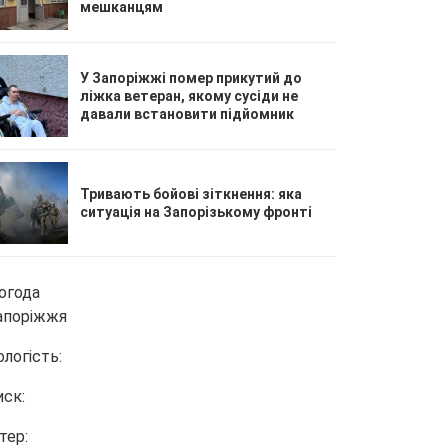
мешканцям
У Запоріжжі помер прикутий до
ліжка ветеран, якому сусіди не
давали встановити підйомник
Тривають бойові зіткнення: яка
ситуація на Запорізькому фронті
огода
апоріжжя
ологість:
иск:
тер: