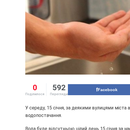
0
592
Facebook
Поділилося
Перегляди
У середу, 15 січня, за деякими вулицями міста
водопостачання.
Вода буде відсутньою цілий день 15 січня за н