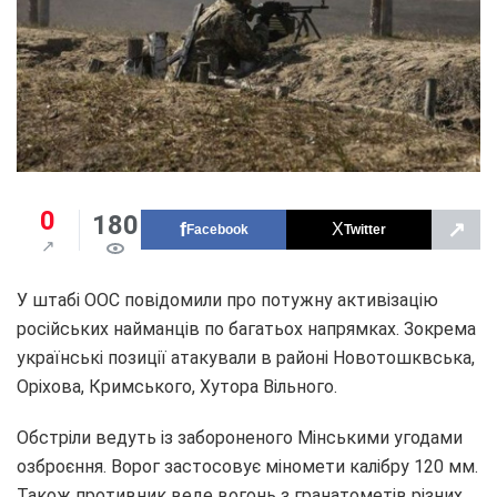
0
180
↗
Facebook
Twitter
У штабі ООС повідомили про потужну активізацію
російських найманців по багатьох напрямках. Зокрема
українські позиції атакували в районі Новотошквська,
Оріхова, Кримського, Хутора Вільного.
Обстріли ведуть із забороненого Мінськими угодами
озброєння. Ворог застосовує міномети калібру 120 мм.
Також противник веде вогонь з гранатометів різних