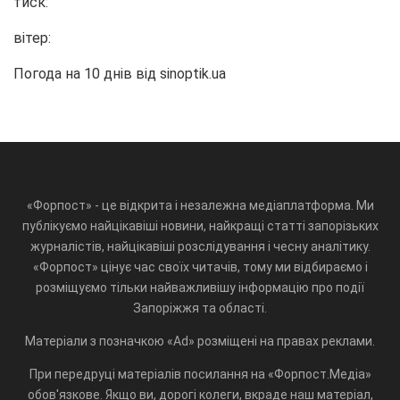
тиск:
вітер:
Погода на 10 днів від
sinoptik.ua
«Форпост» - це відкрита і незалежна медіаплатформа. Ми
публікуємо найцікавіші новини, найкращі статті запорізьких
журналістів, найцікавіші розслідування і чесну аналітику.
«Форпост» цінує час своїх читачів, тому ми відбираємо і
розміщуємо тільки найважливішу інформацію про події
Запоріжжя та області.
Матеріали з позначкою «Ad» розміщені на правах реклами.
При передруці матеріалів посилання на «Форпост.Медіа»
обов'язкове. Якщо ви, дорогі колеги, вкраде наш матеріал,