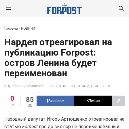
Головна
/
НОВИНИ
Нардеп отреагировал на
публикацию Forpost:
остров Ленина будет
переименован
від
Главный редактор
— 06.07.2016 — В
НОВИНИ
,
ОБЩЕСТВО
0
85
↗
Facebook
Twitter
Народный депутат Игорь Артюшенко отреагировал на
статью
Forpost
про до сих пор не переименованный