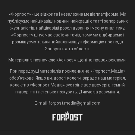
«Форпост» - це відкрита і незалежна медіаплатформа. Ми
публікуємо найцікавіші новини, найкращі статті запорізьких
журналістів, найцікавіші розслідування і чесну аналітику.
«Форпост» цінує час своїх читачів, тому ми відбираємо і
розміщуємо тільки найважливішу інформацію про події
Запоріжжя та області.
Матеріали з позначкою «Ad» розміщені на правах реклами.
При передруці матеріалів посилання на «Форпост.Медіа»
обов'язкове. Якщо ви, дорогі колеги, вкраде наш матеріал,
колектив «Форпост.Медіа» зустріне вас ввечері в темній
підворітті і легенько пожурить. Дякую за розуміння.
E-mail: forpost.media@gmail.com