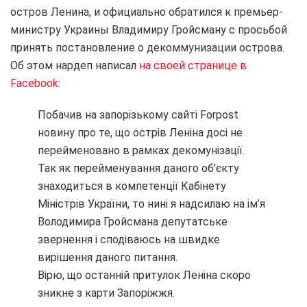
остров Ленина, и официально обратился к премьер-
министру Украины Владимиру Гройсману с просьбой
принять постановление о декоммунизации острова.
Об этом нардеп написал
на своей странице в
Facebook
:
Побачив на запорізькому сайті Forpost
новину про те, що острів Леніна досі не
перейменовано в рамках декомунізації.
Так як перейменування даного об’єкту
знаходиться в компетенції Кабінету
Міністрів України, то нині я надсилаю на ім’я
Володимира Гройсмана депутатське
звернення і сподіваюсь на швидке
вирішення даного питання.
Вірю, що останній притулок Леніна скоро
зникне з карти Запоріжжя.