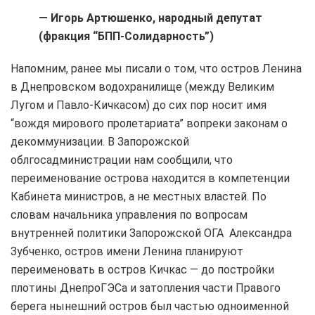
—
Игорь Артюшенко, народный депутат
(фракция “БПП-Солидарность”)
Напомним, ранее мы писали о том, что остров Ленина
в Днепровском водохранилище (между Великим
Лугом и Павло-Кичкасом) до сих пор носит имя
“вождя мирового пролетариата” вопреки законам о
декоммунизации. В Запорожской
облгосадминистрации нам сообщили, что
переименование острова находится в компетенции
Кабинета министров, а не местных властей. По
словам
начальника управления по вопросам
внутренней политики Запорожской ОГА Александра
Зубченко, остров имени Ленина планируют
переименовать в остров Кичкас — до постройки
плотины ДнепроГЭСа и затопления части Правого
берега нынешний остров был частью одноименной