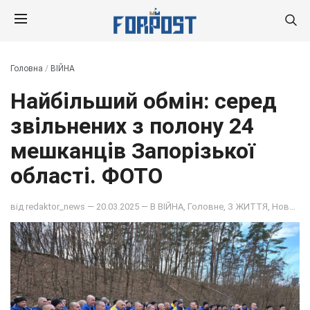
Головна
/
ВІЙНА
Найбільший обмін: серед
звільнених з полону 24
мешканців Запорізької
області. ФОТО
від
redaktor_news
— 20.03.2025 — В
ВІЙНА
,
Головне
,
З ЖИТТЯ
,
Новина дня