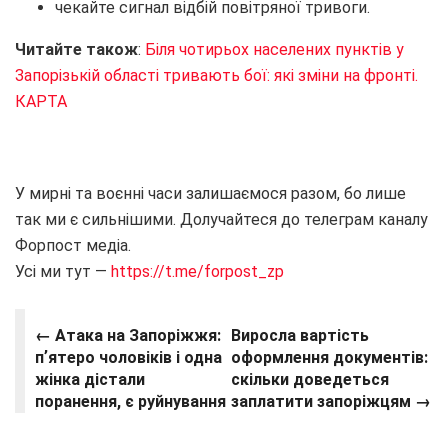
чекайте сигнал відбій повітряної тривоги.
Читайте також
:
Біля чотирьох населених пунктів у
Запорізькій області тривають бої: які зміни на фронті.
КАРТА
У мирні та воєнні часи залишаємося разом, бо лише
так ми є сильнішими. Долучайтеся до телеграм каналу
Форпост медіа.
Усі ми тут —
https://t.me/forpost_zp
← Атака на Запоріжжя:
Виросла вартість
пʼятеро чоловіків і одна
оформлення документів:
жінка дістали
скільки доведеться
поранення, є руйнування
заплатити запоріжцям →