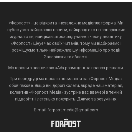
«Форпост» - це відкрита і незалежна медіаплатформа. Ми
публікуємо найцікавіші новини, найкращі статті запорізьких
журналістів, найцікавіші розслідування і чесну аналітику.
«Форпост» цінує час своїх читачів, тому ми відбираємо і
розміщуємо тільки найважливішу інформацію про події
Запоріжжя та області.
Матеріали з позначкою «Ad» розміщені на правах реклами.
При передруці матеріалів посилання на «Форпост.Медіа»
обов'язкове. Якщо ви, дорогі колеги, вкраде наш матеріал,
колектив «Форпост.Медіа» зустріне вас ввечері в темній
підворітті і легенько пожурить. Дякую за розуміння.
E-mail: forpost.media@gmail.com