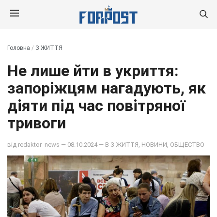
Головна
/
З ЖИТТЯ
Не лише йти в укриття:
запоріжцям нагадують, як
діяти під час повітряної
тривоги
від
redaktor_news
— 08.10.2024 — В
З ЖИТТЯ
,
НОВИНИ
,
ОБЩЕСТВО