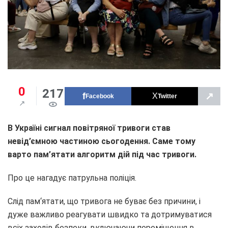
0
217
↗
Facebook
Twitter
В Україні сигнал повітряної тривоги став
невід’ємною частиною сьогодення. Саме тому
варто пам’ятати алгоритм дій під час тривоги.
Про це нагадує патрульна поліція.
Слід пам‘ятати, що тривога не буває без причини, і
дуже важливо реагувати швидко та дотримуватися
всіх заходів безпеки, включаючи переміщення в