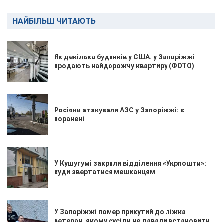
НАЙБІЛЬШ ЧИТАЮТЬ
Як декілька будинків у США: у Запоріжжі
продають найдорожчу квартиру (ФОТО)
Росіяни атакували АЗС у Запоріжжі: є
поранені
У Кушугумі закрили відділення «Укрпошти»:
куди звертатися мешканцям
У Запоріжжі помер прикутий до ліжка
ветеран, якому сусіди не давали встановити