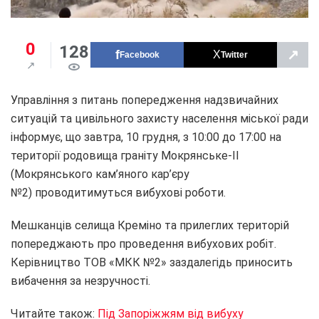
0
128
↗
Facebook
Twitter
Управління з питань попередження надзвичайних
ситуацій та цивільного захисту населення міської ради
інформує, що завтра, 10 грудня, з 10:00 до 17:00 на
території родовища граніту Мокрянське-II
(Мокрянського кам’яного кар’єру
№2) проводитимуться вибухові роботи.
Мешканців селища Креміно та прилеглих територій
попереджають про проведення вибухових робіт.
Керівництво ТОВ «МКК №2» заздалегідь приносить
вибачення за незручності.
Читайте також:
Під Запоріжжям від вибуху