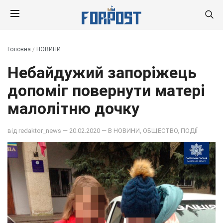
Головна
/
НОВИНИ
Небайдужий запоріжець
допоміг повернути матері
малолітню дочку
від
redaktor_news
— 20.02.2020 — В
НОВИНИ
,
ОБЩЕСТВО
,
ПОДІЇ