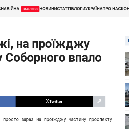
ВНА
ВІЙНА
НОВИНИ
СТАТТІ
БЛОГИ
УКРАЇНА
ПРО НАС
КОН
ВАЖЛИВО
жі, на проїжджу
у Соборного впало
↗
Twitter
, просто зараз на проїжджу частину проспекту