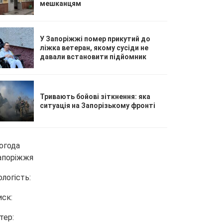
мешканцям
У Запоріжжі помер прикутий до
ліжка ветеран, якому сусіди не
давали встановити підйомник
Тривають бойові зіткнення: яка
ситуація на Запорізькому фронті
огода
апоріжжя
ологість:
иск:
тер: