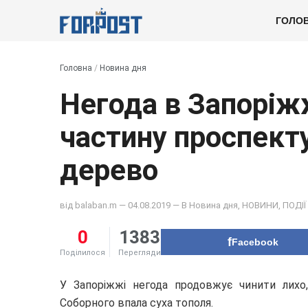
ГОЛО
Головна
/
Новина дня
Негода в Запоріж
частину проспект
дерево
від
balaban.m
— 04.08.2019 — В
Новина дня
,
НОВИНИ
,
ПОДІЇ
0
1383
Facebook
Поділилося
Перегляди
У Запоріжжі негода продовжує чинити лихо
Соборного впала суха тополя.