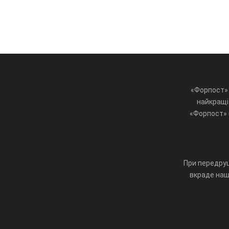
«Форпост» 
найкращі 
«Форпост» ц
При передруц
вкраде наш 