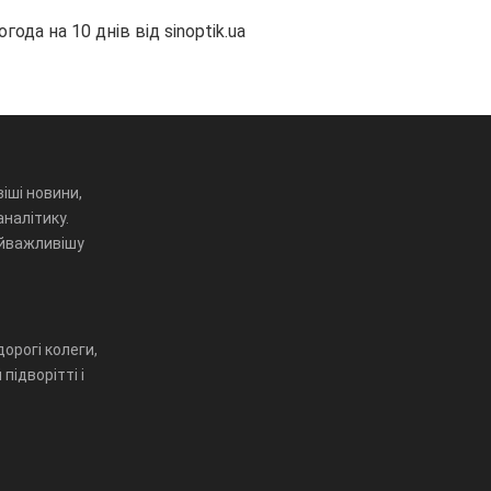
огода на 10 днів від
sinoptik.ua
іші новини,
аналітику.
айважливішу
орогі колеги,
підворітті і