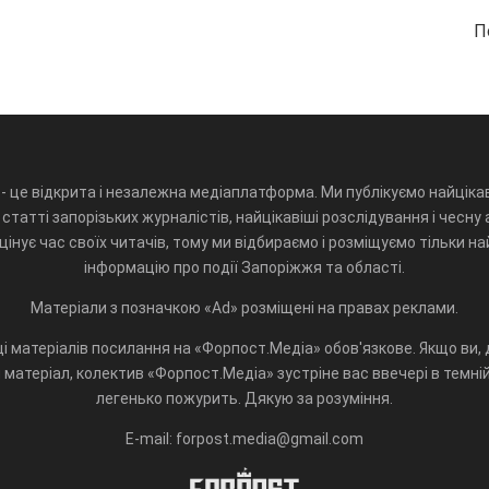
П
- це відкрита і незалежна медіаплатформа. Ми публікуємо найцікав
статті запорізьких журналістів, найцікавіші розслідування і чесну 
інує час своїх читачів, тому ми відбираємо і розміщуємо тільки н
інформацію про події Запоріжжя та області.
Матеріали з позначкою «Ad» розміщені на правах реклами.
і матеріалів посилання на «Форпост.Медіа» обов'язкове. Якщо ви, д
матеріал, колектив «Форпост.Медіа» зустріне вас ввечері в темній 
легенько пожурить. Дякую за розуміння.
E-mail: forpost.media@gmail.com