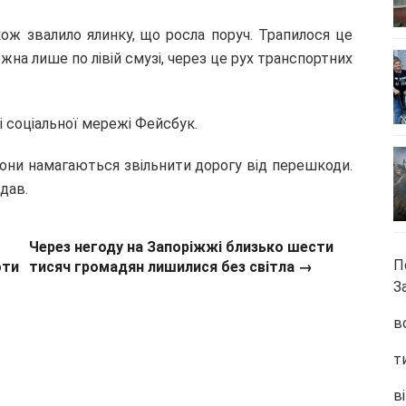
ож звалило ялинку, що росла поруч. Трапилося це
жна лише по лівій смузі, через це рух транспортних
 соціальної мережі Фейсбук.
вони намагаються звільнити дорогу від перешкоди.
дав.
Через негоду на Запоріжжі близько шести
П
оти
тисяч громадян лишилися без світла →
З
в
т
ві