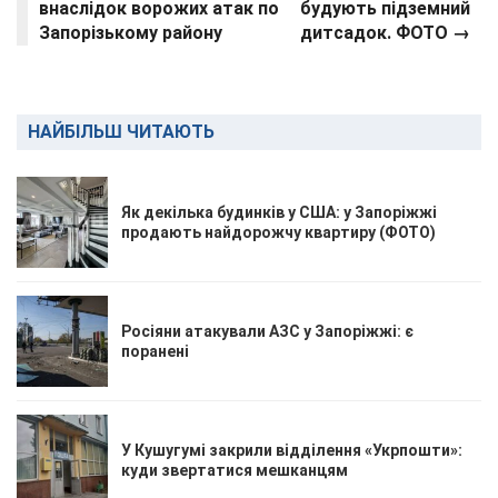
внаслідок ворожих атак по
будують підземний
Запорізькому району
дитсадок. ФОТО →
НАЙБІЛЬШ ЧИТАЮТЬ
Як декілька будинків у США: у Запоріжжі
продають найдорожчу квартиру (ФОТО)
Росіяни атакували АЗС у Запоріжжі: є
поранені
У Кушугумі закрили відділення «Укрпошти»:
куди звертатися мешканцям