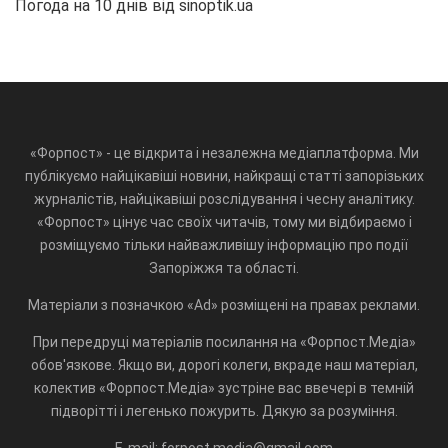
Погода на 10 днів від
sinoptik.ua
«Форпост» - це відкрита і незалежна медіаплатформа. Ми
публікуємо найцікавіші новини, найкращі статті запорізьких
журналістів, найцікавіші розслідування і чесну аналітику.
«Форпост» цінує час своїх читачів, тому ми відбираємо і
розміщуємо тільки найважливішу інформацію про події
Запоріжжя та області.
Матеріали з позначкою «Ad» розміщені на правах реклами.
При передруці матеріалів посилання на «Форпост.Медіа»
обов'язкове. Якщо ви, дорогі колеги, вкраде наш матеріал,
колектив «Форпост.Медіа» зустріне вас ввечері в темній
підворітті і легенько пожурить. Дякую за розуміння.
E-mail: forpost.media@gmail.com