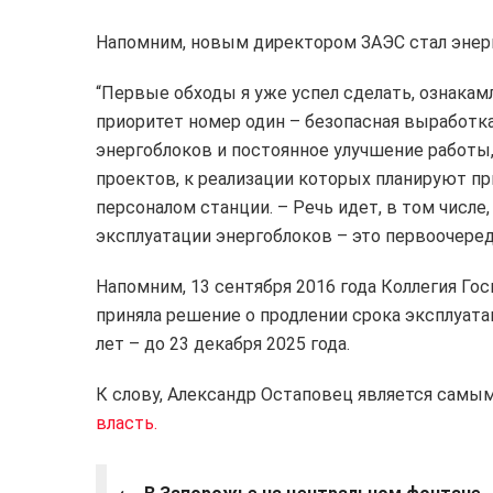
Напомним, новым директором ЗАЭС стал энерг
“Первые обходы я уже успел сделать, ознакамл
приоритет номер один – безопасная выработка
энергоблоков и постоянное улучшение работы, 
проектов, к реализации которых планируют п
персоналом станции. – Речь идет, в том числе
эксплуатации энергоблоков – это первоочеред
Напомним, 13 сентября 2016 года Коллегия Го
приняла решение о продлении срока эксплуата
лет – до 23 декабря 2025 года.
К слову, Александр Остаповец является сам
власть.