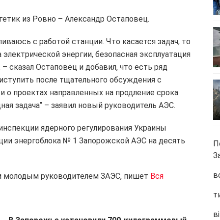
етик из Ровно – Александр Остаповец.
иваюсь с работой станции. Что касается задач, то
 электрической энергии, безопасная эксплуатация
– сказал Остаповец и добавил, что есть ряд
риступить после тщательного обсуждения с
, и о проектах направленных на продление срока
ная задача” – заявил новый руководитель АЭС.
синспекции ядерного регулирования Украины
ции энергоблока № 1 Запорожской АЭС на десять
П
З
в
ым молодым руководителем ЗАЭС, пишет
Вся
т
ві