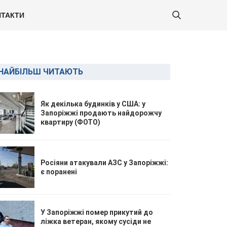
ТАКТИ
НАЙБІЛЬШ ЧИТАЮТЬ
Як декілька будинків у США: у
Запоріжжі продають найдорожчу
квартиру (ФОТО)
Росіяни атакували АЗС у Запоріжжі:
є поранені
У Запоріжжі помер прикутий до
ліжка ветеран, якому сусіди не