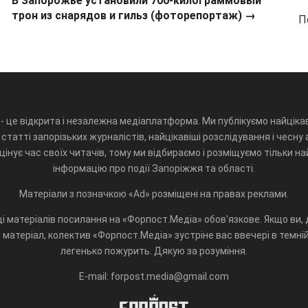
В Запорожье установили 700-килограммовый
трон из снарядов и гильз (фоторепортаж) →
П
- це відкрита і незалежна медіаплатформа. Ми публікуємо найцікав
статті запорізьких журналістів, найцікавіші розслідування і чесну 
інує час своїх читачів, тому ми відбираємо і розміщуємо тільки н
інформацію про події Запоріжжя та області.
Матеріали з позначкою «Ad» розміщені на правах реклами.
і матеріалів посилання на «Форпост.Медіа» обов'язкове. Якщо ви, д
матеріал, колектив «Форпост.Медіа» зустріне вас ввечері в темній 
легенько пожурить. Дякую за розуміння.
E-mail: forpost.media@gmail.com