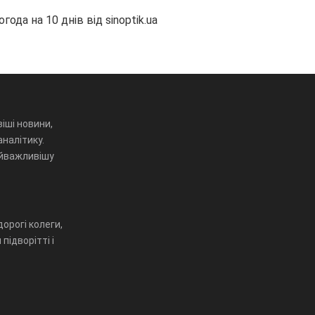
огода на 10 днів від
sinoptik.ua
іші новини,
аналітику.
айважливішу
орогі колеги,
підворітті і