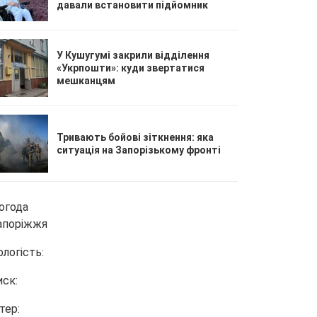
давали встановити підйомник
У Кушугумі закрили відділення
«Укрпошти»: куди звертатися
мешканцям
Тривають бойові зіткнення: яка
ситуація на Запорізькому фронті
огода
апоріжжя
ологість:
иск:
тер: