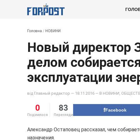
ГОЛО
Головна
/
НОВИНИ
Новый директор 
делом собирается
эксплуатации эне
від
Главный редактор
— 18.11.2016 — В
НОВИНИ
,
ОБЩЕСТ
0
83
Facebook
Поділилося
Перегляди
Александр Остаповец рассказал, чем собирает
назначения.