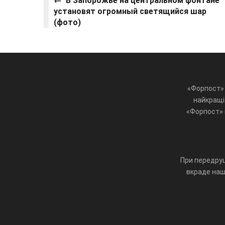
← В Запорожье на центральном фонтане
установят огромный светящийся шар
(фото)
«Форпост» 
найкращі 
«Форпост» ц
При передруц
вкраде наш 