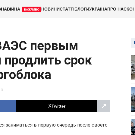
ВНА
ВІЙНА
НОВИНИ
СТАТТІ
БЛОГИ
УКРАЇНА
ПРО НАС
КОН
ВАЖЛИВО
ЗАЭС первым
 продлить срок
ргоблока
ВО
↗
Twitter
ся заниматься в первую очередь после своего