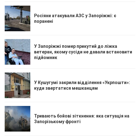
Росіяни атакували АЗС у Запоріжжі: є
поранені
У Запоріжжі помер прикутий до ліжка
ветеран, якому сусіди не давали встановити
підйомник
У Кушугумі закрили відділення «Укрпошти»:
куди звертатися мешканцям
Тривають бойові зіткнення: яка ситуація на
Запорізькому фронті