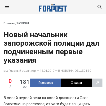
Головна
/
НОВИНИ
Новый начальник
запорожской полиции дал
подчиненным первые
указания
від
Главный редактор
— 18.01.2017 — В
НОВИНИ
,
ОБЩЕСТВО
0
181
↗
Facebook
Twitter
В своей первой речи на новой должности Олег
Золотоноша рассказал, от чего будет защищать