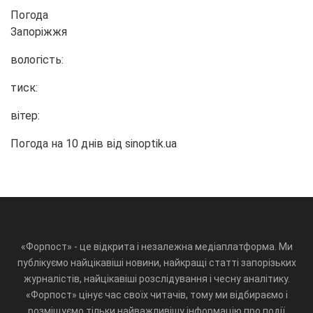
Погода
Запоріжжя
вологість:
тиск:
вітер:
Погода на 10 днів від
sinoptik.ua
«Форпост» - це відкрита і незалежна медіаплатформа. Ми
публікуємо найцікавіші новини, найкращі статті запорізьких
журналістів, найцікавіші розслідування і чесну аналітику.
«Форпост» цінує час своїх читачів, тому ми відбираємо і
розміщуємо тільки найважливішу інформацію про події