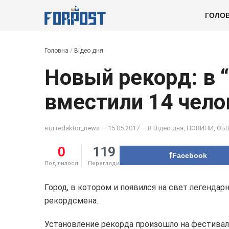
ГОЛО
Головна
/
Відео дня
Новый рекорд: в 
вместили 14 чело
від
redaktor_news
— 15.05.2017 — В
Відео дня
,
НОВИНИ
,
ОБ
0
119
Facebook
Поділилося
Перегляди
Город, в котором и появился на свет легендар
рекордсмена.
Установление рекорда произошло на фестивал