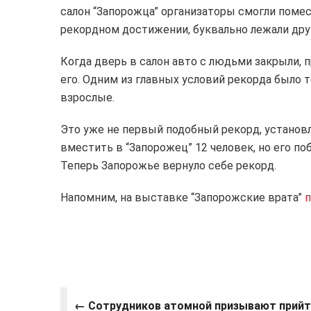
салон “Запорожца” организаторы смогли помес
рекордном достижении, буквально лежали друг
Когда дверь в салон авто с людьми закрыли,
его. Одним из главных условий рекорда было 
взрослые.
Это уже не первый подобный рекорд, установ
вместить в “Запорожец” 12 человек, но его по
Теперь Запорожье вернуло себе рекорд.
Напомним, на выставке “Запорожские врата”
п
← Сотрудников атомной призывают прийт