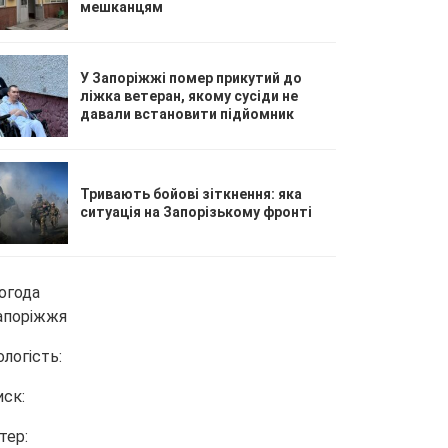
мешканцям
У Запоріжжі помер прикутий до
ліжка ветеран, якому сусіди не
давали встановити підйомник
Тривають бойові зіткнення: яка
ситуація на Запорізькому фронті
огода
апоріжжя
ологість:
иск:
тер: