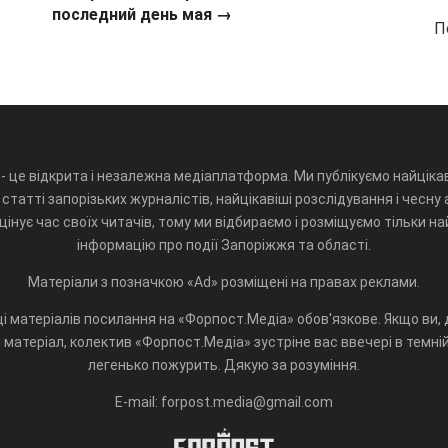
последний день мая
→
П
- це відкрита і незалежна медіаплатформа. Ми публікуємо найцікав
статті запорізьких журналістів, найцікавіші розслідування і чесну 
інує час своїх читачів, тому ми відбираємо і розміщуємо тільки н
інформацію про події Запоріжжя та області.
Матеріали з позначкою «Ad» розміщені на правах реклами.
і матеріалів посилання на «Форпост.Медіа» обов'язкове. Якщо ви, д
матеріал, колектив «Форпост.Медіа» зустріне вас ввечері в темній 
легенько пожурить. Дякую за розуміння.
E-mail: forpost.media@gmail.com