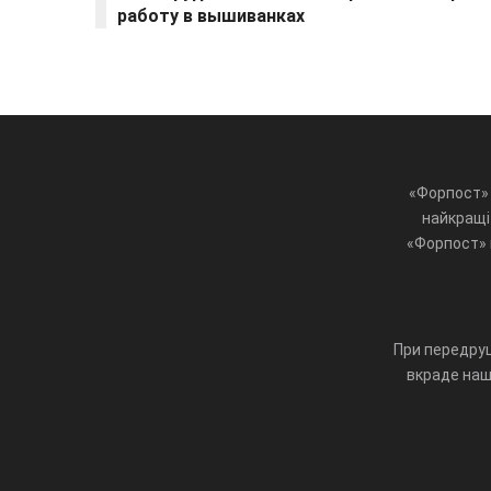
работу в вышиванках
«Форпост» 
найкращі 
«Форпост» ц
При передруц
вкраде наш 