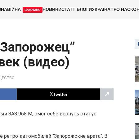
ВНА
ВІЙНА
НОВИНИ
СТАТТІ
БЛОГИ
УКРАЇНА
ПРО НАС
КОН
ВАЖЛИВО
“Запорожец”
век (видео)
ЩЕСТВО
↗
Twitter
ный ЗАЗ 968 М, смог себе вернуть статус
е ретро-автомобилей “Запорожские врата”. В