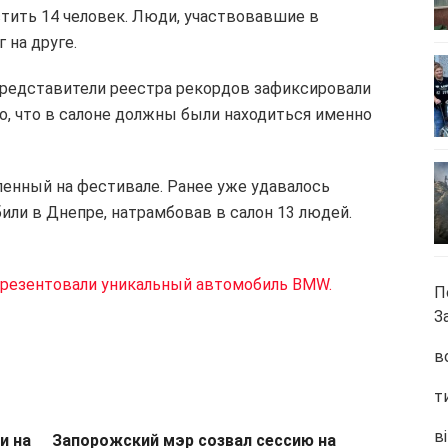
тить 14 человек. Люди, участвовавшие в
 на друге.
 представители реестра рекордов зафиксировали
то, что в салоне должны были находиться именно
ленный на фестивале. Ранее уже удавалось
били в Днепре, натрамбовав в салон 13 людей.
резентовали уникальный автомобиль BMW.
П
З
в
т
ві
и на
Запорожский мэр созвал сессию на