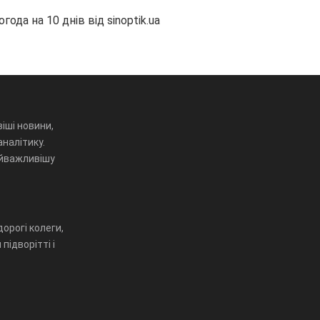
огода на 10 днів від
sinoptik.ua
іші новини,
аналітику.
айважливішу
орогі колеги,
підворітті і