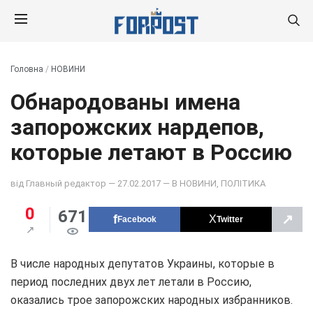
Головна
/
НОВИНИ
Обнародованы имена
запорожских нардепов,
которые летают в Россию
від
Главный редактор
— 27.02.2017 — В
НОВИНИ
,
ПОЛІТИКА
0
671
↗
Facebook
Twitter
В числе народных депутатов Украины, которые в
период последних двух лет летали в Россию,
оказались трое запорожских народных избранников.