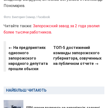
Пономарев.
Фото: Виктория Сюмар / Facebook
Читайте также:
Запорожский завод за 2 года уволил
более тысячи работников
.
← На предприятиях
ТОП-5 достижений
одиозного
команды запорожского
запорожского
губернатора, озвученных
народного депутата
на публичном отчете
→
прошли обыски
НАЙБІЛЬШ ЧИТАЮТЬ
FPV-дрони полюють на запоріжців: головні