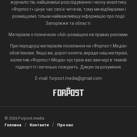
журналістів, найцікавіші розслідування і чесну аналітику.
«Форпост» цінує час своїх читачів, тому ми відбираємо і
розміщуємо тільки найважливішу інформацію про події
Запоріжжя та області.
Матеріали з позначкою «Ad» розміщені на правах реклами.
При передруці матеріалів посилання на «Форпост.Медіа»
обов'язкове. Якщо ви, дорогі колеги, вкраде наш матеріал,
колектив «Форпост.Медіа» зустріне вас ввечері в темній
підворітті і легенько пожурить. Дякую за розуміння.
E-mail: forpost.media@gmail.com
© 2026 Forpost.media
Головна
Контакти
Про нас