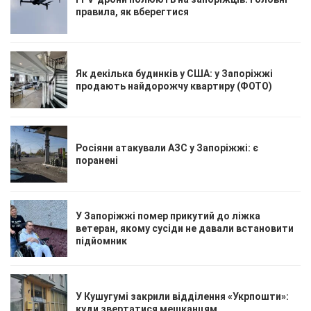
правила, як вберегтися
Як декілька будинків у США: у Запоріжжі
продають найдорожчу квартиру (ФОТО)
Росіяни атакували АЗС у Запоріжжі: є
поранені
У Запоріжжі помер прикутий до ліжка
ветеран, якому сусіди не давали встановити
підйомник
У Кушугумі закрили відділення «Укрпошти»:
куди звертатися мешканцям