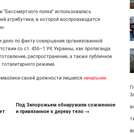
 “Бессмертного полка” использовалась
чей атрибутики,
в которой воспроизводится
ы.
и дело по факту совершения организованной
ствии со ст. 436–1 УК Украины, как пропаганда
отовление, распространение, а также публичное
 тоталитарного режима.
символики своей должности лишился
начальник
П
З
Под Запорожьем обнаружили сожженное
в
ет
и привязанное к дереву тело →
т
ві