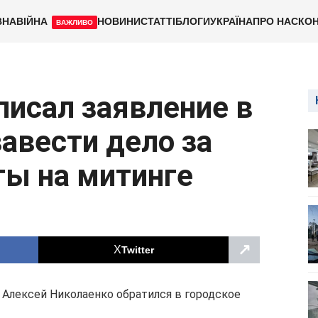
ВНА
ВІЙНА
НОВИНИ
СТАТТІ
БЛОГИ
УКРАЇНА
ПРО НАС
КОН
ВАЖЛИВО
исал заявление в
завести дело за
ты на митинге
↗
Twitter
Алексей Николаенко обратился в городское