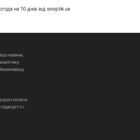
огода на 10 днів від
sinoptik.ua
іші новини,
аналітику.
айважливішу
орогі колеги,
підворітті і