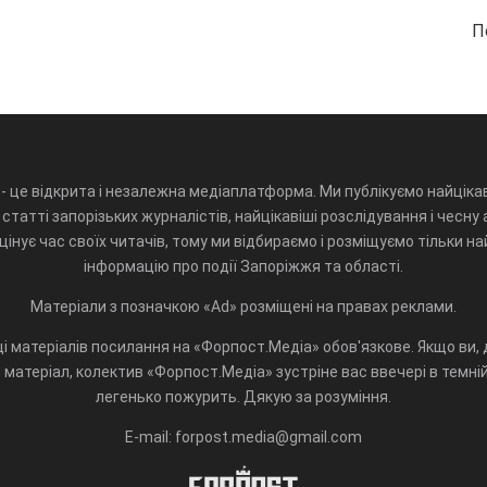
П
- це відкрита і незалежна медіаплатформа. Ми публікуємо найцікав
статті запорізьких журналістів, найцікавіші розслідування і чесну 
інує час своїх читачів, тому ми відбираємо і розміщуємо тільки н
інформацію про події Запоріжжя та області.
Матеріали з позначкою «Ad» розміщені на правах реклами.
і матеріалів посилання на «Форпост.Медіа» обов'язкове. Якщо ви, д
матеріал, колектив «Форпост.Медіа» зустріне вас ввечері в темній 
легенько пожурить. Дякую за розуміння.
E-mail: forpost.media@gmail.com