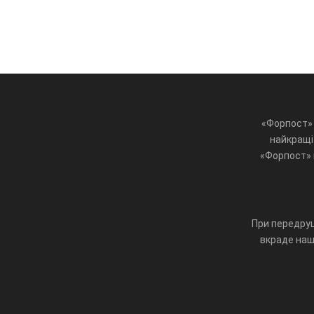
«Форпост» 
найкращі 
«Форпост» ц
При передруц
вкраде наш 