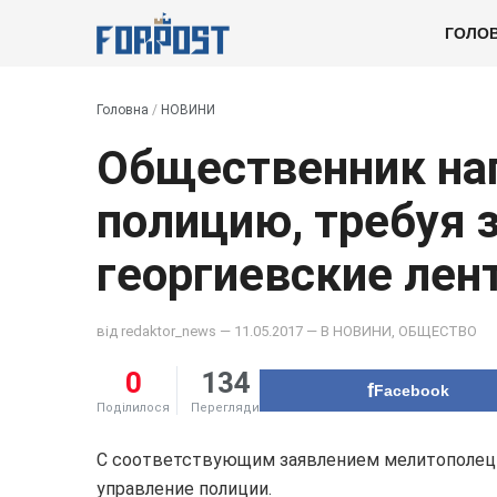
ГОЛО
Головна
/
НОВИНИ
Общественник нап
полицию, требуя 
георгиевские лен
від
redaktor_news
— 11.05.2017 — В
НОВИНИ
,
ОБЩЕСТВО
0
134
Facebook
Поділилося
Перегляди
С соответствующим заявлением мелитополец 
управление полиции.