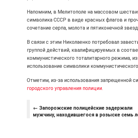
Напомним, в Мелитополе на массовом шествии
символика СССР в виде красных флагов и про
сочетание серпа, молота и пятиконечной звезд
В связи с этим Николаенко потребовал завест
группой действий, квалифицируемых в соответ
коммунистического тоталитарного режима, изг
использование символики коммунистического
Отметим, из-за использования запрещенной 
городского управления полиции.
← Запорожские полицейские задержали
мужчину, находившегося в розыске семь л