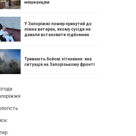
мешканцям
У Запоріжжі помер прикутий до
ліжка ветеран, якому сусіди не
давали встановити підйомник
Тривають бойові зіткнення: яка
ситуація на Запорізькому фронті
огода
апоріжжя
ологість:
иск:
тер: