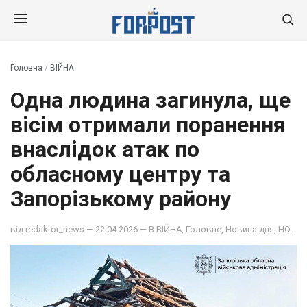
Головна
/
ВІЙНА
Одна людина загинула, ще
вісім отримали поранення
внаслідок атак по
обласному центру та
Запорізькому району
від
redaktor_news
— 22.04.2026 — В
ВІЙНА
,
Головне
,
Новина дня
,
НОВИНИ