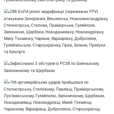
288 БпЛА різної модифікації (переважно FPV)
атакували Запоріжжя, Вільнянськ, Новоолександрівку,
Степногірськ, Степове, Приморське, Гуляйполе,
Залізничне, Щербаки, Новоданилівку, Новоандріївку,
Малу Токмачку, Чарівне, Варварівку, Добропілля,
Гуляйпільське, Староукраїнку, Гірке, Зелене, Прилуки
та Білогір’я.
Зафіксовано 3 обстріли із РСЗВ по Біленькому,
Залізничному та Щербаках.
196 артилерійських ударів прийшлися по
Степногірську, Степовому, Павлівці, Приморському,
Лук’янівському, Гуляйполю, Залізничному, Щербаках,
Новоданилівці, Новоандріївці, Малій Токмачці,
Чарівному, Варварівці, Добропіллю, Староукраїнці,