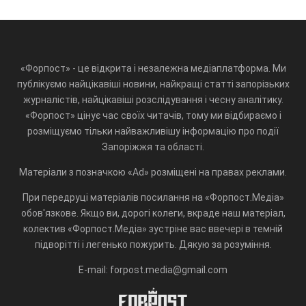
«Форпост» - це відкрита і незалежна медіаплатформа. Ми
публікуємо найцікавіші новини, найкращі статті запорізьких
журналістів, найцікавіші розслідування і чесну аналітику.
«Форпост» цінує час своїх читачів, тому ми відбираємо і
розміщуємо тільки найважливішу інформацію про події
Запоріжжя та області.
Матеріали з позначкою «Ad» розміщені на правах реклами.
При передруці матеріалів посилання на «Форпост.Медіа»
обов'язкове. Якщо ви, дорогі колеги, вкраде наш матеріал,
колектив «Форпост.Медіа» зустріне вас ввечері в темній
підворітті і легенько пожурить. Дякую за розуміння.
E-mail: forpost.media@gmail.com