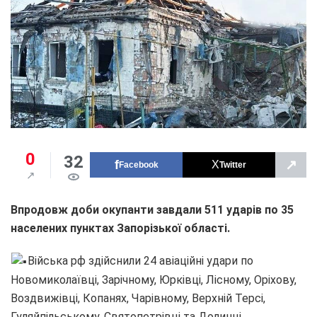
0
32
↗
Facebook
Twitter
Впродовж доби окупанти завдали 511 ударів по 35
населених пунктах Запорізької області.
Війська рф здійснили 24 авіаційні удари по
Новомиколаївці, Зарічному, Юрківці, Лісному, Оріхову,
Воздвижівці, Копанях, Чарівному, Верхній Терсі,
Гуляйпільському, Святопетрівці та Долинці.