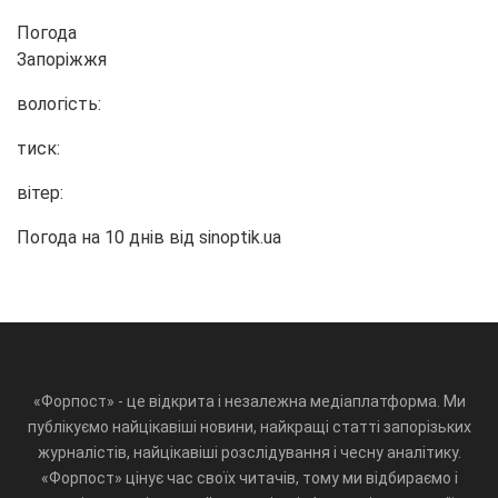
Погода
Запоріжжя
вологість:
тиск:
вітер:
Погода на 10 днів від
sinoptik.ua
«Форпост» - це відкрита і незалежна медіаплатформа. Ми
публікуємо найцікавіші новини, найкращі статті запорізьких
журналістів, найцікавіші розслідування і чесну аналітику.
«Форпост» цінує час своїх читачів, тому ми відбираємо і