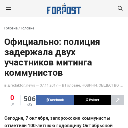
Головна
/
Головне
Официально: полиция
задержала двух
участников митинга
коммунистов
від
redaktor_news
— 07.11.2017 — В
Головне
,
НОВИНИ
,
ОБЩЕСТВО
,
ПОД
0
506
↗
Facebook
Twitter
Сегодня, 7 октября, запорожские коммунисты
отметили 100-летнюю годовщину Октябрьской