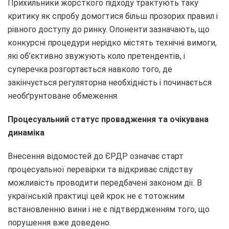
Прихильники жорсткого підходу трактують таку
критику як спробу домогтися більш прозорих правил і
рівного доступу до ринку. Опоненти зазначають, що
конкурсні процедури нерідко містять технічні вимоги,
які об’єктивно звужують коло претендентів, і
суперечка розгортається навколо того, де
закінчується регуляторна необхідність і починається
необґрунтоване обмеження.
Процесуальний статус провадження та очікувана
динаміка
Внесення відомостей до ЄРДР означає старт
процесуальної перевірки та відкриває слідству
можливість проводити передбачені законом дії. В
українській практиці цей крок не є тотожним
встановленню вини і не є підтвердженням того, що
порушення вже доведено.