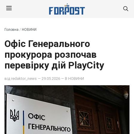
Головна
/
НОВИНИ
Офіс Генерального
прокурора розпочав
перевірку дій PlayCity
від
redaktor_news
— 29.05.2026 — В
НОВИНИ