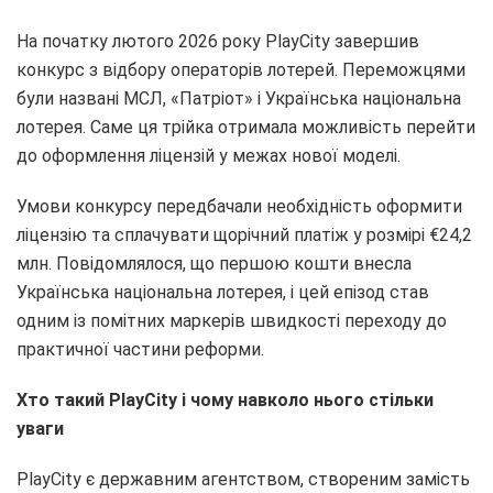
На початку лютого 2026 року PlayCity завершив
конкурс з відбору операторів лотерей. Переможцями
були названі МСЛ, «Патріот» і Українська національна
лотерея. Саме ця трійка отримала можливість перейти
до оформлення ліцензій у межах нової моделі.
Умови конкурсу передбачали необхідність оформити
ліцензію та сплачувати щорічний платіж у розмірі €24,2
млн. Повідомлялося, що першою кошти внесла
Українська національна лотерея, і цей епізод став
одним із помітних маркерів швидкості переходу до
практичної частини реформи.
Хто
такий
PlayCity і чому
навколо
нього
стільки
уваги
PlayCity є державним агентством, створеним замість