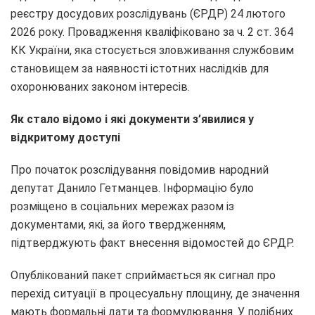
реєстру досудових розслідувань (ЄРДР) 24 лютого
2026 року. Провадження кваліфіковано за ч. 2 ст. 364
КК України, яка стосується зловживання службовим
становищем за наявності істотних наслідків для
охоронюваних законом інтересів.
Як стало відомо і які
документи
з’явилися у
відкритому
доступі
Про початок розслідування повідомив народний
депутат Данило Гетманцев. Інформацію було
розміщено в соціальних мережах разом із
документами, які, за його твердженням,
підтверджують факт внесення відомостей до ЄРДР.
Опублікований пакет сприймається як сигнал про
перехід ситуації в процесуальну площину, де значення
мають формальні дати та формулювання. У подібних