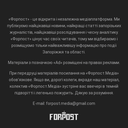
«Форпост» - це відкрита і незалежна медіаплатформа. Ми
публікуємо найцікавіші новини, найкращі статті запорізьких
журналістів, найцікавіші розслідування і чесну аналітику.
«Форпост» цінує час своїх читачів, тому ми відбираємо і
розміщуємо тільки найважливішу інформацію про події
Запоріжжя та області.
Матеріали з позначкою «Ad» розміщені на правах реклами.
При передруці матеріалів посилання на «Форпост.Медіа»
обов'язкове. Якщо ви, дорогі колеги, вкраде наш матеріал,
колектив «Форпост.Медіа» зустріне вас ввечері в темній
підворітті і легенько пожурить. Дякую за розуміння.
E-mail: forpost.media@gmail.com