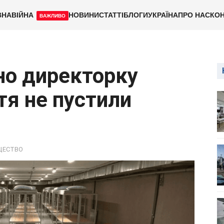
ВНА
ВІЙНА
НОВИНИ
СТАТТІ
БЛОГИ
УКРАЇНА
ПРО НАС
КОН
ВАЖЛИВО
но директорку
тя не пустили
ЩЕСТВО