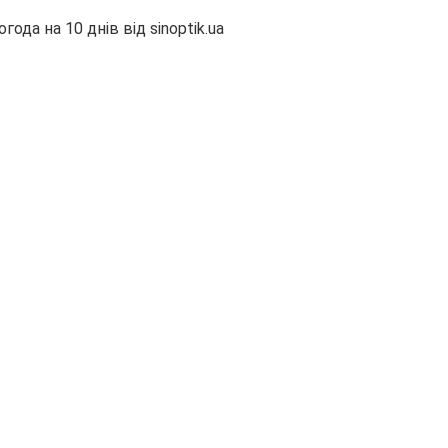
огода на 10 днів від
sinoptik.ua