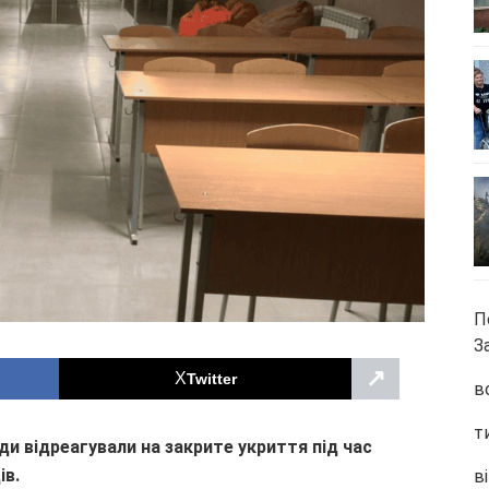
П
З
↗
Twitter
в
т
ди відреагували на закрите укриття під час
ів.
ві