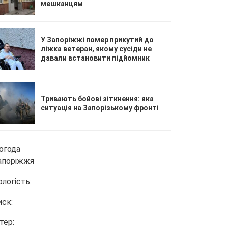
мешканцям
У Запоріжжі помер прикутий до
ліжка ветеран, якому сусіди не
давали встановити підйомник
Тривають бойові зіткнення: яка
ситуація на Запорізькому фронті
огода
апоріжжя
ологість:
иск:
тер: