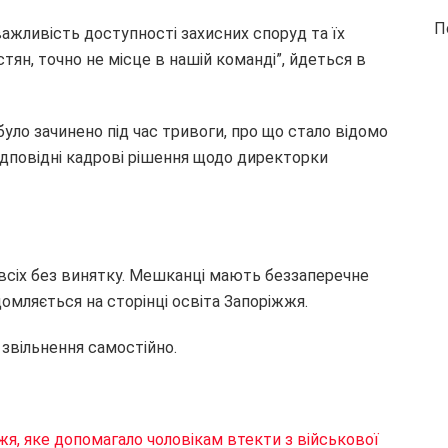
П
важливість доступності захисних споруд та їх
тян, точно не місце в нашій команді”, йдеться в
а було зачинено під час тривоги, про що стало відомо
відповідні кадрові рішення щодо директорки
 всіх без винятку. Мешканці мають беззаперечне
омляється на сторінці освіта Запоріжжя.
 звільнення самостійно.
я, яке допомагало чоловікам втекти з військової