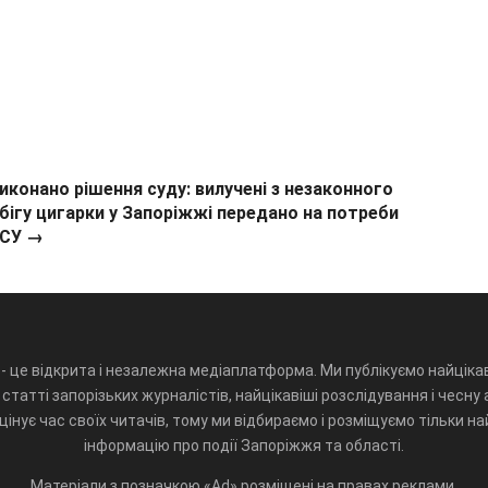
иконано рішення суду: вилучені з незаконного
бігу цигарки у Запоріжжі передано на потреби
СУ →
- це відкрита і незалежна медіаплатформа. Ми публікуємо найцікав
статті запорізьких журналістів, найцікавіші розслідування і чесну 
інує час своїх читачів, тому ми відбираємо і розміщуємо тільки н
інформацію про події Запоріжжя та області.
Матеріали з позначкою «Ad» розміщені на правах реклами.