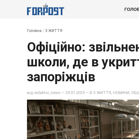
ГОЛО
Головна
/
З ЖИТТЯ
Офіційно: звільне
школи, де в укрит
запоріжців
від
redaktor_news
— 29.01.2025 — В
З ЖИТТЯ
,
НОВИНИ
,
ОБ