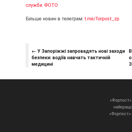
служби. ФОТО
Більше новин в телеграм:
t.me/forpost_zp
← У Запоріжжі запровадять нові заходи
В
безпеки: водіїв навчать тактичній
о
медицині
З
«Форпост» 
найкращі 
«Форпост» ц