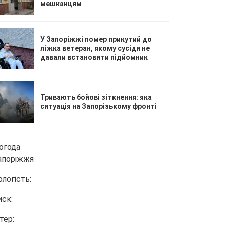
мешканцям
У Запоріжжі помер прикутий до
ліжка ветеран, якому сусіди не
давали встановити підйомник
Тривають бойові зіткнення: яка
ситуація на Запорізькому фронті
огода
апоріжжя
ологість:
иск:
тер: