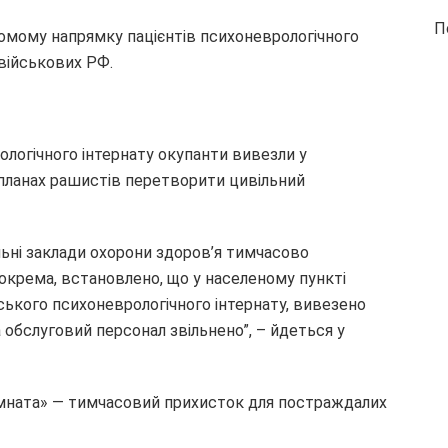
П
домому напрямку пацієнтів психоневрологічного
 військових РФ.
рологічного інтернату окупанти вивезли у
 планах рашистів перетворити цивільний
ні заклади охорони здоров’я тимчасово
 Зокрема, встановлено, що у населеному пункті
вського психоневрологічного інтернату, вивезено
 обслуговий персонал звільнено”, – йдеться у
кімната» — тимчасовий прихисток для постраждалих