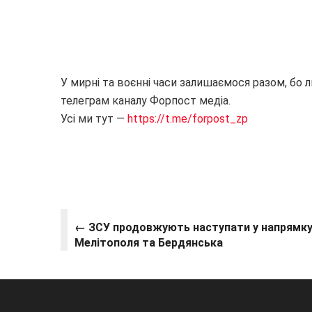
У мирні та воєнні часи залишаємося разом, бо 
телеграм каналу Форпост медіа.
Усі ми тут —
https://t.me/forpost_zp
← ЗСУ продовжують наступати у напрямк
Мелітополя та Бердянська