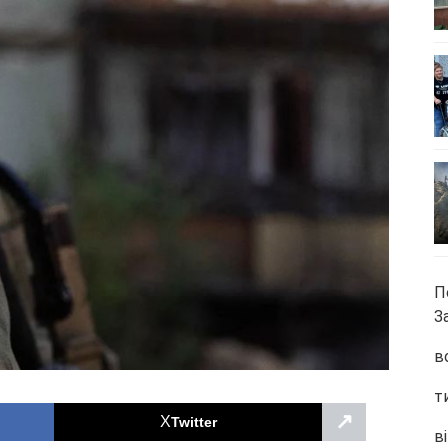
П
З
в
т
↗
Twitter
ві