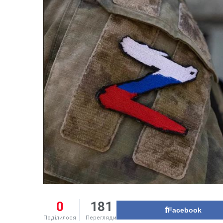
0
181
Facebook
Поділилося
Перегляди