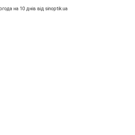
огода на 10 днів від
sinoptik.ua