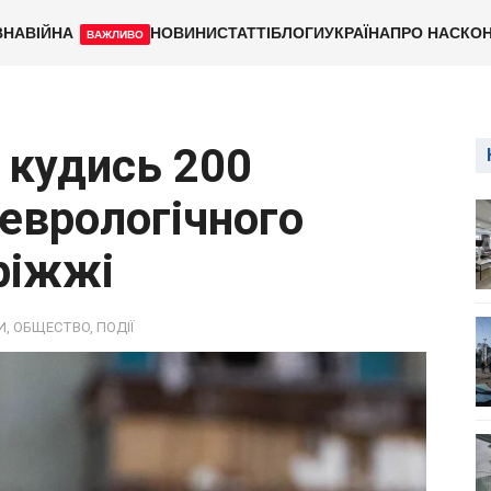
ВНА
ВІЙНА
НОВИНИ
СТАТТІ
БЛОГИ
УКРАЇНА
ПРО НАС
КОН
ВАЖЛИВО
 кудись 200
неврологічного
ріжжі
И
,
ОБЩЕСТВО
,
ПОДІЇ