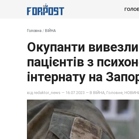
ГОЛО
Головна
/
ВІЙНА
Окупанти вивезли
пацієнтів з психо
інтернату на Запо
від
redaktor_news
— 16.07.2023 — В
ВІЙНА
,
Головне
,
НОВИН