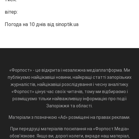
вітер:
Погода на 10 днів від
sinoptik.ua
«Форпост» - це відкрита і незалежна медіаплатформа. Ми
публікуємо найцікавіші новини, найкращі статті запорізьких
журналістів, найцікавіші розслідування і чесну аналітику.
«Форпост» цінує час своїх читачів, тому ми відбираємо і
розміщуємо тільки найважливішу інформацію про події
Запоріжжя та області.
Матеріали з позначкою «Ad» розміщені на правах реклами.
При передруці матеріалів посилання на «Форпост.Медіа»
обов'язкове. Якщо ви, дорогі колеги, вкраде наш матеріал,