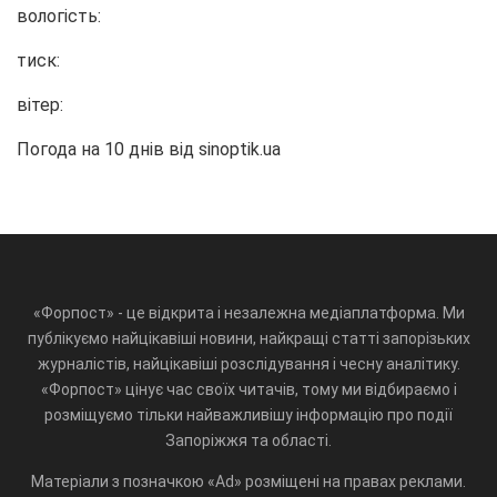
вологість:
тиск:
вітер:
Погода на 10 днів від
sinoptik.ua
«Форпост» - це відкрита і незалежна медіаплатформа. Ми
публікуємо найцікавіші новини, найкращі статті запорізьких
журналістів, найцікавіші розслідування і чесну аналітику.
«Форпост» цінує час своїх читачів, тому ми відбираємо і
розміщуємо тільки найважливішу інформацію про події
Запоріжжя та області.
Матеріали з позначкою «Ad» розміщені на правах реклами.