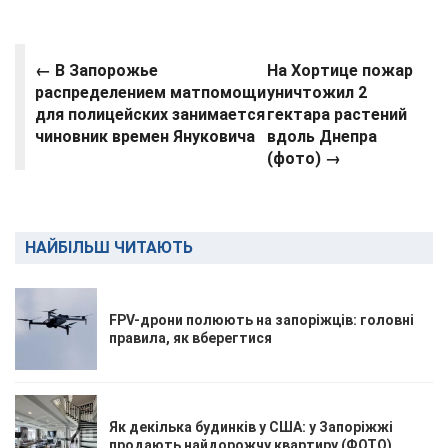
← В Запорожье
На Хортице пожар
распределением матпомощи
уничтожил 2
для полицейских занимается
гектара растений
чиновник времен Януковича
вдоль Днепра
(фото)
→
НАЙБІЛЬШ ЧИТАЮТЬ
FPV-дрони полюють на запоріжців: головні
правила, як вберегтися
Як декілька будинків у США: у Запоріжжі
продають найдорожчу квартиру (ФОТО)