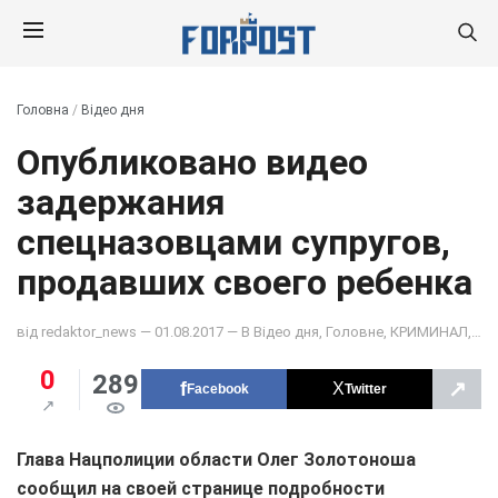
Головна
/
Відео дня
Опубликовано видео
задержания
спецназовцами супругов,
продавших своего ребенка
від
redaktor_news
— 01.08.2017 — В
Відео дня
,
Головне
,
КРИМИНАЛ
,
НО
0
289
↗
Facebook
Twitter
Глава Нацполиции области Олег Золотоноша
сообщил на своей странице подробности