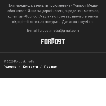
При передруці матеріалів посилання на «Форпост.Медіа»
обов'язкове. Якщо ви, дорогі колеги, вкраде наш матеріал,
колектив «Форпост.Медіа» зустріне вас ввечері в темній
підворітті і легенько пожурить. Дякую за розуміння.
E-mail: forpost.media@gmail.com
© 2026 Forpost.media
Головна
Контакти
Про нас