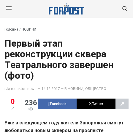
Головна
/
НОВИНИ
Первый этап
реконструкции сквера
Театрального завершен
(фото)
від
redaktor_news
— 14.12.2017 — В
НОВИНИ
,
ОБЩЕСТВО
0
236
↗
Facebook
Twitter
Уже в следующем году жители Запорожья смогут
любоваться новым сквером на проспекте