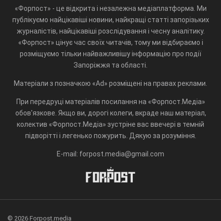
«Форпост» - це відкрита і незалежна медіаплатформа. Ми
публікуємо найцікавіші новини, найкращі статті запорізьких
журналістів, найцікавіші розслідування і чесну аналітику.
«Форпост» цінує час своїх читачів, тому ми відбираємо і
розміщуємо тільки найважливішу інформацію про події
Запоріжжя та області.
Матеріали з позначкою «Ad» розміщені на правах реклами.
При передруці матеріалів посилання на «Форпост.Медіа»
обов'язкове. Якщо ви, дорогі колеги, вкраде наш матеріал,
колектив «Форпост.Медіа» зустріне вас ввечері в темній
підворітті і легенько пожурить. Дякую за розуміння.
E-mail: forpost.media@gmail.com
© 2026 Forpost.media