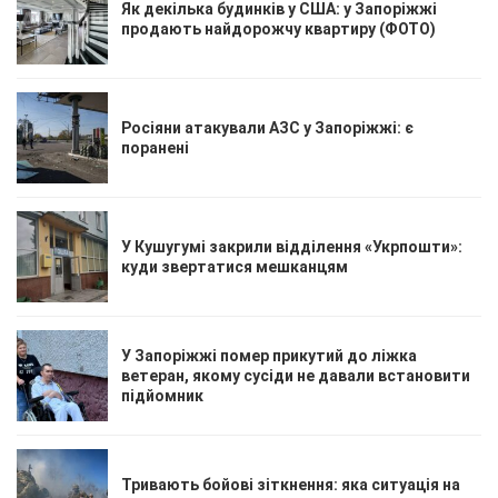
Як декілька будинків у США: у Запоріжжі
продають найдорожчу квартиру (ФОТО)
Росіяни атакували АЗС у Запоріжжі: є
поранені
У Кушугумі закрили відділення «Укрпошти»:
куди звертатися мешканцям
У Запоріжжі помер прикутий до ліжка
ветеран, якому сусіди не давали встановити
підйомник
Тривають бойові зіткнення: яка ситуація на