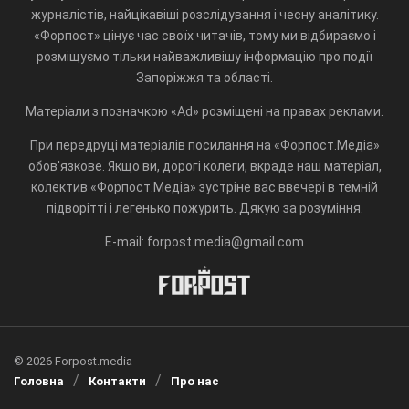
журналістів, найцікавіші розслідування і чесну аналітику.
«Форпост» цінує час своїх читачів, тому ми відбираємо і
розміщуємо тільки найважливішу інформацію про події
Запоріжжя та області.
Матеріали з позначкою «Ad» розміщені на правах реклами.
При передруці матеріалів посилання на «Форпост.Медіа»
обов'язкове. Якщо ви, дорогі колеги, вкраде наш матеріал,
колектив «Форпост.Медіа» зустріне вас ввечері в темній
підворітті і легенько пожурить. Дякую за розуміння.
E-mail: forpost.media@gmail.com
© 2026 Forpost.media
Головна
Контакти
Про нас