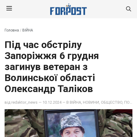
Головна
/
ВІЙНА
Під час обстрілу
Запоріжжя 6 грудня
загинув ветеран з
Волинської області
Олександр Таліков
від
redaktor_news
— 10.12.2024 — В
ВІЙНА
,
НОВИНИ
,
ОБЩЕСТВО
,
ПОДІЇ