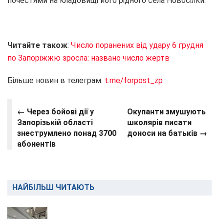
почестями на кладовищі його рідного села Новосілки.
Читайте також
:
Число поранених від удару 6 грудня
по Запоріжжю зросла: названо число жертв
Більше новин в телеграм:
t.me/forpost_zp
← Через бойові дії у
Окупанти змушують
Запорізькій області
школярів писати
знеструмлено понад 3700
доноси на батьків →
абонентів
НАЙБІЛЬШ ЧИТАЮТЬ