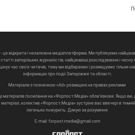
П
- це відкрита і незалежна медіаплатформа. Ми публікуємо найцікав
статті запорізьких журналістів, найцікавіші розслідування і чесну 
інує час своїх читачів, тому ми відбираємо і розміщуємо тільки н
інформацію про події Запоріжжя та області.
Матеріали з позначкою «Ad» розміщені на правах реклами.
і матеріалів посилання на «Форпост.Медіа» обов'язкове. Якщо ви, д
матеріал, колектив «Форпост.Медіа» зустріне вас ввечері в темній 
легенько пожурить. Дякую за розуміння.
E-mail: forpost.media@gmail.com