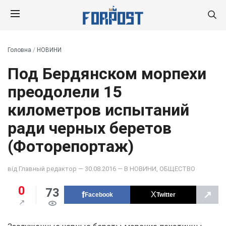
Головна
/
НОВИНИ
Под Бердянском морпехи
преодолели 15
километров испытаний
ради черных беретов
(Фоторепортаж)
від
Главный редактор
— 30.08.2016 — В
НОВИНИ
,
ОБЩЕСТВО
0
73
↗
Facebook
Twitter