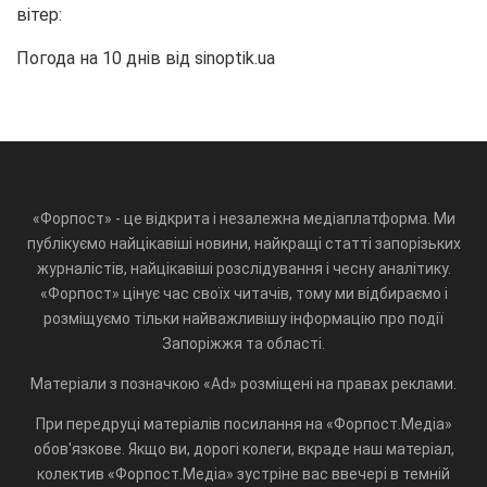
вітер:
Погода на 10 днів від
sinoptik.ua
«Форпост» - це відкрита і незалежна медіаплатформа. Ми
публікуємо найцікавіші новини, найкращі статті запорізьких
журналістів, найцікавіші розслідування і чесну аналітику.
«Форпост» цінує час своїх читачів, тому ми відбираємо і
розміщуємо тільки найважливішу інформацію про події
Запоріжжя та області.
Матеріали з позначкою «Ad» розміщені на правах реклами.
При передруці матеріалів посилання на «Форпост.Медіа»
обов'язкове. Якщо ви, дорогі колеги, вкраде наш матеріал,
колектив «Форпост.Медіа» зустріне вас ввечері в темній