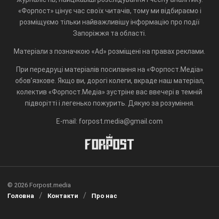
«Форпост» цінує час своїх читачів, тому ми відбираємо і
розміщуємо тільки найважливішу інформацію про події
Запоріжжя та області.
Матеріали з позначкою «Ad» розміщені на правах реклами.
При передруці матеріалів посилання на «Форпост.Медіа»
обов'язкове. Якщо ви, дорогі колеги, вкраде наш матеріал,
колектив «Форпост.Медіа» зустріне вас ввечері в темній
підворітті і легенько пожурить. Дякую за розуміння.
E-mail: forpost.media@gmail.com
© 2026 Forpost.media
Головна
Контакти
Про нас