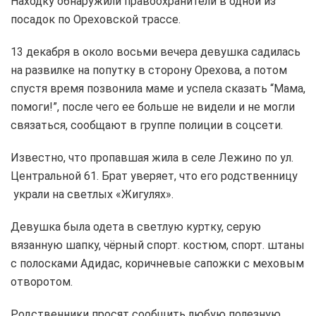
Находку обнаружили правоохранители в одной из
посадок по Ореховской трассе.
13 декабря в около восьми вечера девушка садилась
на развилке на попутку в сторону Орехова, а потом
спустя время позвонила маме и успела сказать “Мама,
помоги!”, после чего ее больше не видели и не могли
связаться, сообщают в группе полиции в соцсети.
Известно, что пропавшая жила в селе Лежино по ул.
Центральной 61. Брат уверяет, что его родственницу
украли на светлых «Жигулях».
Девушка была одета в светлую куртку, серую
вязанную шапку, чёрный спорт. костюм, спорт. штаны
с полосками Адидас, коричневые сапожки с меховым
отворотом.
Родственники просят сообщить любую полезную