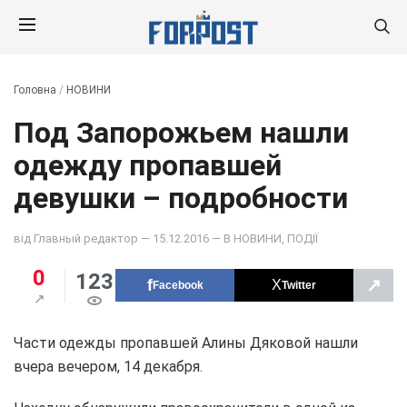
Головна
/
НОВИНИ
Под Запорожьем нашли
одежду пропавшей
девушки – подробности
від
Главный редактор
— 15.12.2016 — В
НОВИНИ
,
ПОДІЇ
0
123
↗
Facebook
Twitter
Части одежды пропавшей Алины Дяковой нашли
вчера вечером, 14 декабря.