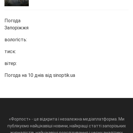
Погода
Запоріжжя
вологість:
тиск:
вітер:
Погода на 10 днів від
sinoptik.ua
«Форпост» - це відкрита і незалежна медіаплатформа. Ми
публікуємо найцікавіші новини, найкращі статті запорізьких
журналістів, найцікавіші розслідування і чесну аналітику.