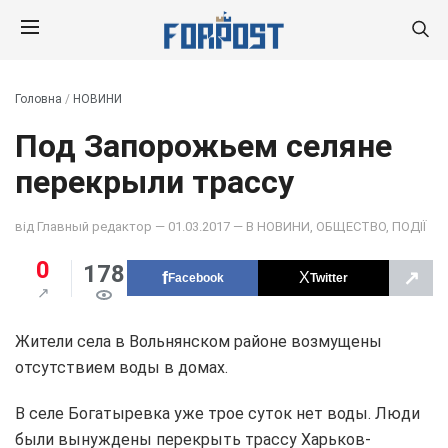
Головна
/
НОВИНИ
Под Запорожьем селяне
перекрыли трассу
від
Главный редактор
— 01.03.2017 — В
НОВИНИ
,
ОБЩЕСТВО
,
ПОДІЇ
0
178
↗
Facebook
Twitter
Жители села в Вольнянском районе возмущены
отсутствием воды в домах.
В селе Богатыревка уже трое суток нет воды. Люди
были вынуждены перекрыть трассу Харьков-