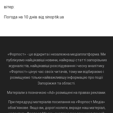
вітер:
Погода на 10 днів від
sinoptik.ua
«Форпост» - це відкрита і незалежна медіаплатформа. Ми
публікуємо найцікавіші новини, найкращі статті запорізьких
журналістів, найцікавіші розслідування і чесну аналітику.
«Форпост» цінує час своїх читачів, тому ми відбираємо і
розміщуємо тільки найважливішу інформацію про події
Запоріжжя та області.
Матеріали з позначкою «Ad» розміщені на правах реклами.
При передруці матеріалів посилання на «Форпост.Медіа»
обов'язкове. Якщо ви, дорогі колеги, вкраде наш матеріал,