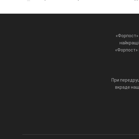
«Форпост» 
найкращі 
«Форпост» ц
При передруц
вкраде наш 