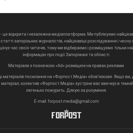
- це відкрита і незалежна медіаплатформа. Ми публікуємо найцікав
статті запорізьких журналістів, найцікавіші розслідування і чесну 
інує час своїх читачів, тому ми відбираємо і розміщуємо тільки н
інформацію про події Запоріжжя та області.
Матеріали з позначкою «Ad» розміщені на правах реклами.
і матеріалів посилання на «Форпост.Медіа» обов'язкове. Якщо ви, д
матеріал, колектив «Форпост.Медіа» зустріне вас ввечері в темній 
легенько пожурить. Дякую за розуміння.
E-mail: forpost.media@gmail.com