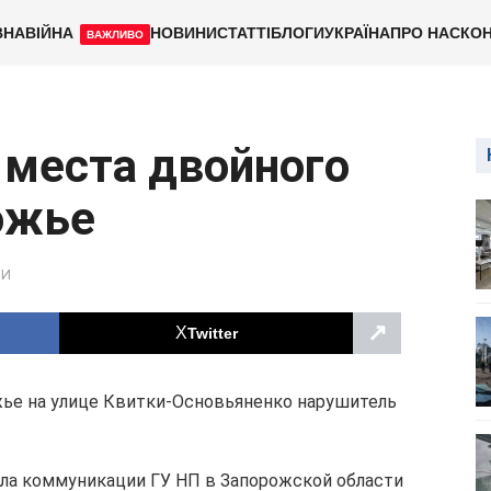
ВНА
ВІЙНА
НОВИНИ
СТАТТІ
БЛОГИ
УКРАЇНА
ПРО НАС
КОН
ВАЖЛИВО
 места двойного
ожье
НИ
↗
Twitter
ожье на улице Квитки-Основьяненко нарушитель
дела коммуникации ГУ НП в Запорожской области