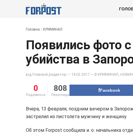
ГОЛО
Головна
/
КРИМИНАЛ
Появились фото с
убийства в Запор
від
Главный редактор
— 14.02.2017 — В
КРИМИНАЛ
,
НОВИ
0
808
Facebook
Поділилося
Перегляди
Вчера, 13 февраля, поздним вечером в Запор
застрелил из пистолета мужчину и женщину.
Об этом Forpost сообщила и. о. начальника от