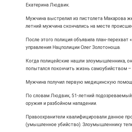
Екатерина Людвик.
Мужчина выстрелил из пистолета Макарова же
летний мужчина скончались на месте происше
После этого полиция объявила план-перехват 
управления Нацполиции Олег Золотоноша.
Когда полицейские нашли злоумышленника, он 
попытался покончить жизнь самоубийством – 
Мужчина получил первую медицинскую помощь
По словам Людвик, 51-летний подозреваемый 
оружия и разбойном нападении.
Правоохранители квалифицировали данное прои
(умышленное убийство). Злоумышленнику тепе