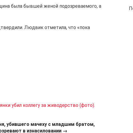
щина была бывшей женой подозреваемого, а
П
дтвердили. Людвик отметила, что «пока
нки убил коллегу за живодерство (фото).
ня, убившего мачеху с младшим братом,
озревают в изнасиловании →