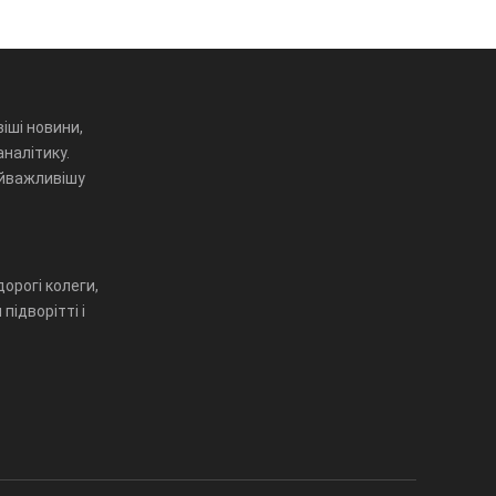
іші новини,
аналітику.
айважливішу
орогі колеги,
підворітті і