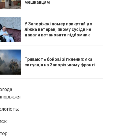
мешканцям
У Запоріжжі помер прикутий до
ліжка ветеран, якому сусіди не
давали встановити підйомник
Тривають бойові зіткнення: яка
ситуація на Запорізькому фронті
огода
апоріжжя
ологість:
иск:
тер: