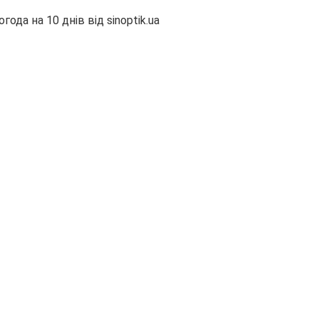
огода на 10 днів від
sinoptik.ua