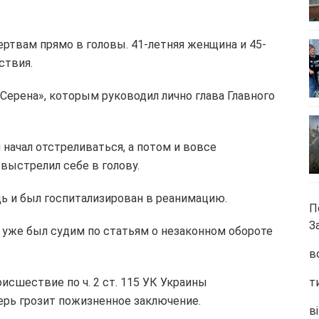
ртвам прямо в головы. 41-летняя женщина и 45-
ствия.
«Серена», которым руководил лично глава Главного
начал отстреливаться, а потом и вовсе
выстрелил себе в голову.
 и был госпитализирован в реанимацию.
П
З
уже был судим по статьям о незаконном обороте
в
сшествие по ч. 2 ст. 115 УК Украины
т
рь грозит пожизненное заключение.
ві