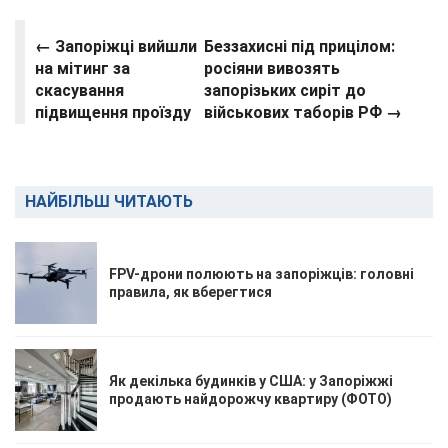
← Запоріжці вийшли
Беззахисні під прицілом:
на мітинг за
росіяни вивозять
скасування
запорізьких сиріт до
підвищення проїзду
військових таборів РФ →
НАЙБІЛЬШ ЧИТАЮТЬ
FPV-дрони полюють на запоріжців: головні
правила, як вберегтися
Як декілька будинків у США: у Запоріжжі
продають найдорожчу квартиру (ФОТО)