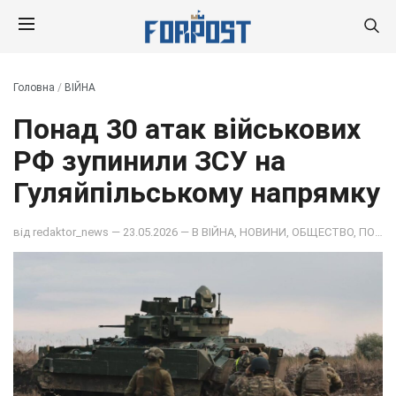
Головна
/
ВІЙНА
Понад 30 атак військових
РФ зупинили ЗСУ на
Гуляйпільському напрямку
від
redaktor_news
— 23.05.2026 — В
ВІЙНА
,
НОВИНИ
,
ОБЩЕСТВО
,
ПОДІЇ