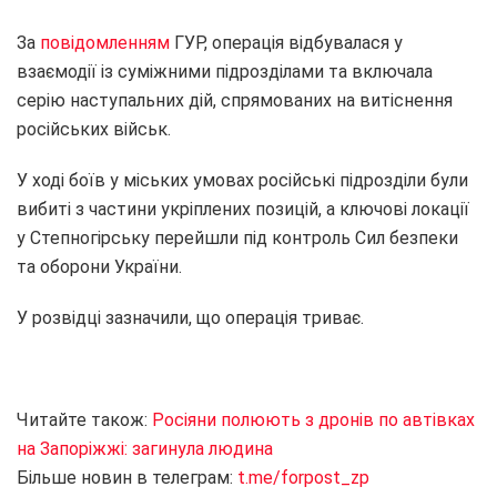
За
повідомленням
ГУР, операція відбувалася у
взаємодії із суміжними підрозділами та включала
серію наступальних дій, спрямованих на витіснення
російських військ.
У ході боїв у міських умовах російські підрозділи були
вибиті з частини укріплених позицій, а ключові локації
у Степногірську перейшли під контроль Сил безпеки
та оборони України.
У розвідці зазначили, що операція триває.
Читайте також:
Росіяни полюють з дронів по автівках
на Запоріжжі: загинула людина
Більше новин в телеграм:
t.me/forpost_zp