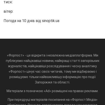
тиск:
вітер:
Погода на 10 днів від
sinoptik.ua
«Форпост» - це відкрита і незалежна медіаплатформа. Ми
публікуємо найцікавіші новини, найкращі статті запорізьких
журналістів, найцікавіші розслідування і чесну аналітику.
«Форпост» цінує час своїх читачів, тому ми відбираємо і
розміщуємо тільки найважливішу інформацію про події
Запоріжжя та області.
Матеріали з позначкою «Ad» розміщені на правах реклами.
При передруці матеріалів посилання на «Форпост.Медіа»
обов'язкове. Якщо ви, дорогі колеги, вкраде наш матеріал,