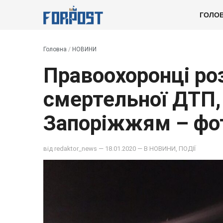
ГОЛО
Головна
/
НОВИНИ
Правоохоронці ро
смертельної ДТП,
Запоріжжям – фо
від
redaktor_news
— 18.01.2020 — В
НОВИНИ
,
ПОДІЇ