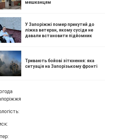
мешканцям
У Запоріжжі помер прикутий до
ліжка ветеран, якому сусіди не
давали встановити підйомник
Тривають бойові зіткнення: яка
ситуація на Запорізькому фронті
огода
апоріжжя
ологість:
иск:
тер: