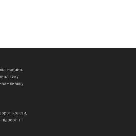
іші новини,
аналітику.
айважливішу
орогі колеги,
підворітті і