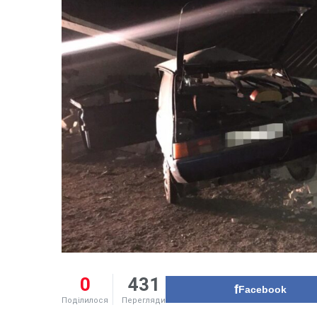
0
431
Facebook
Поділилося
Перегляди