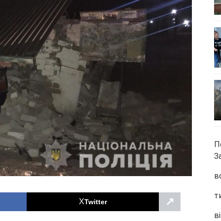
П
З
в
т
↗
Twitter
ві