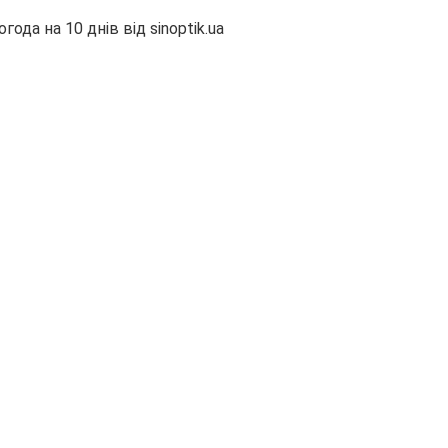
огода на 10 днів від
sinoptik.ua