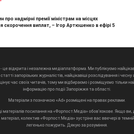
ин про надмірні премії міністрам на місцях
я скорочення виплат, – Ігор Артюшенко в ефірі 5
- це відкрита і незалежна медіаплатформа. Ми публікуємо найцікав
статті запорізьких журналістів, найцікавіші розслідування і чесну 
інує час своїх читачів, тому ми відбираємо і розміщуємо тільки н
інформацію про події Запоріжжя та області.
Матеріали з позначкою «Ad» розміщені на правах реклами.
і матеріалів посилання на «Форпост.Медіа» обов'язкове. Якщо ви, д
матеріал, колектив «Форпост.Медіа» зустріне вас ввечері в темній 
легенько пожурить. Дякую за розуміння.