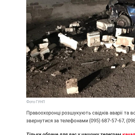
Фото ГУНП
Правоохоронці розшукують свідків аварії та вод
звернутися за телефонами (095) 687-57-67, (098
Тільки обране для вас у нашому телеграм
кана