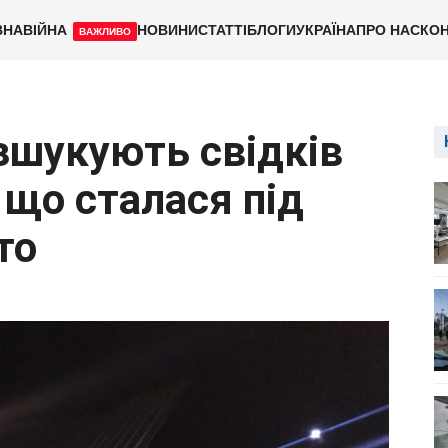
ВНА
ВІЙНА
НОВИНИ
СТАТТІ
БЛОГИ
УКРАЇНА
ПРО НАС
КОН
ВАЖЛИВО
зшукують свідків
 що сталася під
то