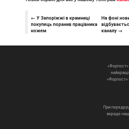
← У Запоріжжі в крамниці
На фоні нов
покупець поранив працівника
відбуваєтьс
ножем
каналу →
«Форпост» 
найкращі 
«Форпост» ц
При передруц
вкраде наш 