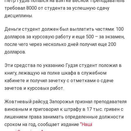
Петр Гудзь попался на взятке весной. Преподаватель
требовал 8000 от студента за успешную сдачу
дисциплины.
Деньги студент должен был выплатить частями: 100
долларов за курсовую работу и еще 500 – за экзамен,
после чего через несколько дней получил еще 200
долларов.
Эти средства по указанию Гудзя студент положил в
книгу, лежащую на полке шкафа в служебном
кабинете и получил зачетку с отметками о сдаче
зачетов и курсовых работ.
Жовтневый райсуд Запорожья признал преподавателя
виновным и приговорил к штрафу в 17 тыс. гривен с
лишением права занимать определенные должности
сроком на год, сообщает издание
“Наші