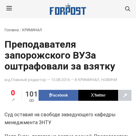
Головна
/
КРИМИНАЛ
Преподавателя
запорожского ВУЗа
оштрафовали за взятку
від
Главный редактор
— 15.08.2016 — В
КРИМИНАЛ
,
НОВИНИ
0
101
↗
Facebook
Twitter
Суд оставил на свободе заведующего кафедры
менеджмента ЗНТУ