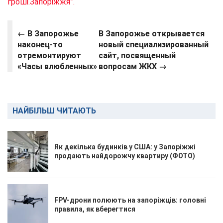
гроші.Запоріжжя”.
← В Запорожье
В Запорожье открывается
наконец-то
новый специализированный
отремонтируют
сайт, посвященный
«Часы влюбленных»
вопросам ЖКХ →
НАЙБІЛЬШ ЧИТАЮТЬ
Як декілька будинків у США: у Запоріжжі
продають найдорожчу квартиру (ФОТО)
FPV-дрони полюють на запоріжців: головні
правила, як вберегтися