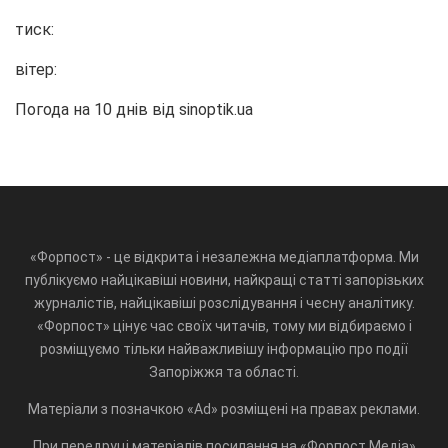
тиск:
вітер:
Погода на 10 днів від
sinoptik.ua
«Форпост» - це відкрита і незалежна медіаплатформа. Ми
публікуємо найцікавіші новини, найкращі статті запорізьких
журналістів, найцікавіші розслідування і чесну аналітику.
«Форпост» цінує час своїх читачів, тому ми відбираємо і
розміщуємо тільки найважливішу інформацію про події
Запоріжжя та області.
Матеріали з позначкою «Ad» розміщені на правах реклами.
При передруці матеріалів посилання на «Форпост.Медіа»