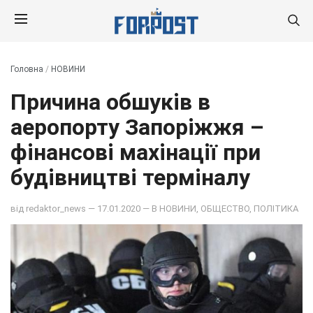
Головна
/
НОВИНИ
Причина обшуків в
аеропорту Запоріжжя –
фінансові махінації при
будівництві терміналу
від
redaktor_news
— 17.01.2020 — В
НОВИНИ
,
ОБЩЕСТВО
,
ПОЛІТИКА