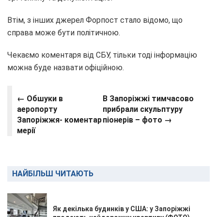
Втім, з інших джерел Форпост стало відомо, що
справа може бути політичною.
Чекаємо коментаря від СБУ, тільки тоді інформацію
можна буде назвати офіційною.
← Обшуки в
В Запоріжжі тимчасово
аеропорту
прибрали скульптуру
Запоріжжя- коментар
піонерів – фото →
мерії
НАЙБІЛЬШ ЧИТАЮТЬ
Як декілька будинків у США: у Запоріжжі