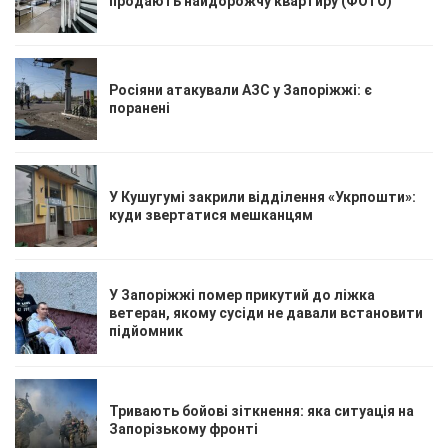
продають найдорожчу квартиру (ФОТО)
Росіяни атакували АЗС у Запоріжжі: є
поранені
У Кушугумі закрили відділення «Укрпошти»:
куди звертатися мешканцям
У Запоріжжі помер прикутий до ліжка
ветеран, якому сусіди не давали встановити
підйомник
Тривають бойові зіткнення: яка ситуація на
Запорізькому фронті