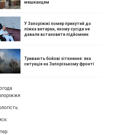
мешканцям
У Запоріжжі помер прикутий до
ліжка ветеран, якому сусіди не
давали встановити підйомник
Тривають бойові зіткнення: яка
ситуація на Запорізькому фронті
огода
апоріжжя
ологість:
иск:
тер: