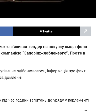
↗
Twitter
ozorro з’явився тендер на покупку смартфона
нь компанією “Запоріжжяобленерго”. Проте в
упівлі не здійснювалось, інформація про факт
овідомленні.
ід час години запитань до уряду у парламенті.