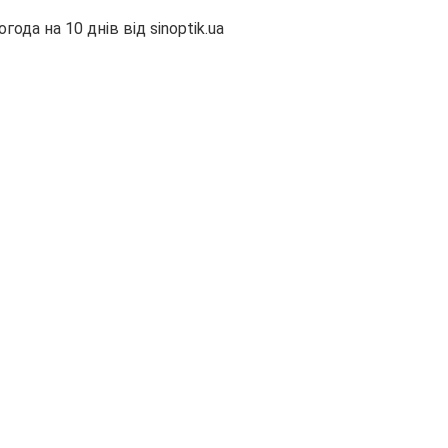
огода на 10 днів від
sinoptik.ua