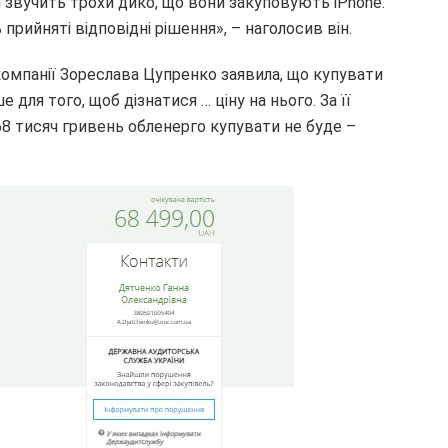
 звучить трохи дико, що вони закуповують іPhone.
прийняті відповідні рішення», – наголосив він.
компанії Зореслава Цупренко заявила, що купувати
для того, щоб дізнатися … ціну на нього. За її
8 тисяч гривень обленерго купувати не буде –