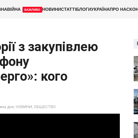
ВНА
ВІЙНА
НОВИНИ
СТАТТІ
БЛОГИ
УКРАЇНА
ПРО НАС
КОН
ВАЖЛИВО
ії з закупівлею
йфону
рго»: кого
ина дня
,
НОВИНИ
,
ОБЩЕСТВО