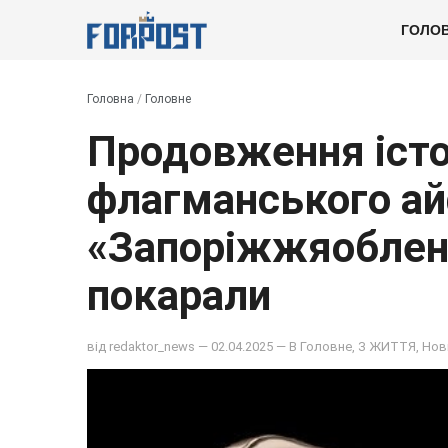
ГОЛО
Головна
/
Головне
Продовження істор
флагманського а
«Запоріжжяоблене
покарали
від
redaktor_news
— 02.04.2025 — В
Головне
,
З ЖИТТЯ
,
Нов