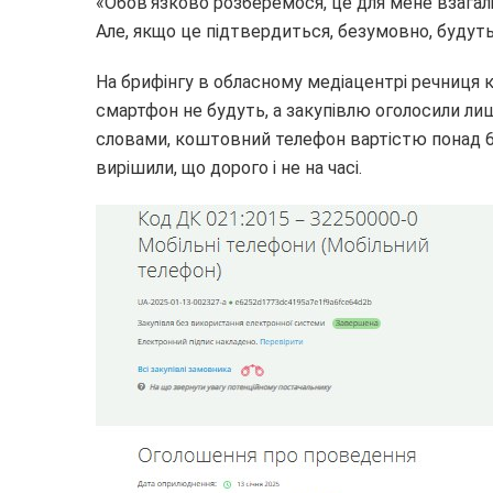
«Обов’язково розберемося, це для мене взагалі
Але, якщо це підтвердиться, безумовно, будуть 
На брифінгу в обласному медіацентрі речниця 
смартфон не будуть, а закупівлю оголосили лише 
словами, коштовний телефон вартістю понад 6
вирішили, що дорого і не на часі.