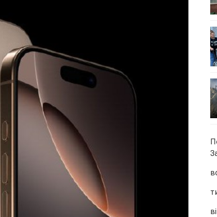
П
З
в
т
ві