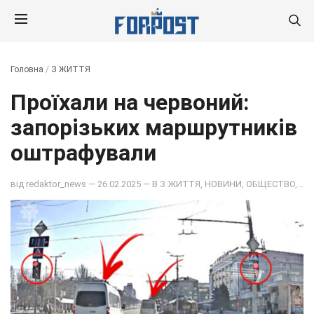
Головна
/
З ЖИТТЯ
Проїхали на червоний:
запорізьких маршрутників
оштрафували
від
redaktor_news
— 26.02.2025 — В
З ЖИТТЯ
,
НОВИНИ
,
ОБЩЕСТВО
,
ПОД