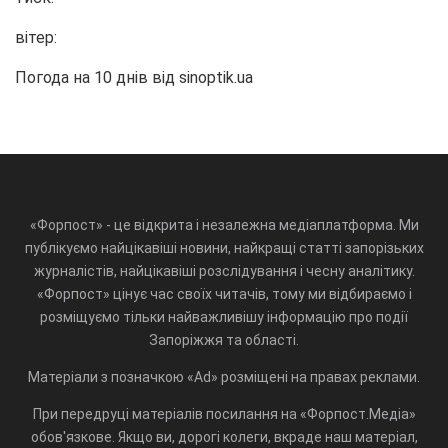
вітер:
Погода на 10 днів від
sinoptik.ua
«Форпост» - це відкрита і незалежна медіаплатформа. Ми
публікуємо найцікавіші новини, найкращі статті запорізьких
журналістів, найцікавіші розслідування і чесну аналітику.
«Форпост» цінує час своїх читачів, тому ми відбираємо і
розміщуємо тільки найважливішу інформацію про події
Запоріжжя та області.
Матеріали з позначкою «Ad» розміщені на правах реклами.
При передруці матеріалів посилання на «Форпост.Медіа»
обов'язкове. Якщо ви, дорогі колеги, вкраде наш матеріал,