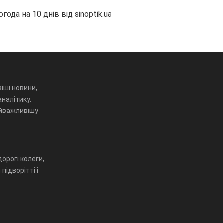
огода на 10 днів від
sinoptik.ua
іші новини,
аналітику.
айважливішу
орогі колеги,
підворітті і