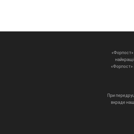
«Форпост» 
найкращі 
«Форпост» ц
При передруц
вкраде наш 