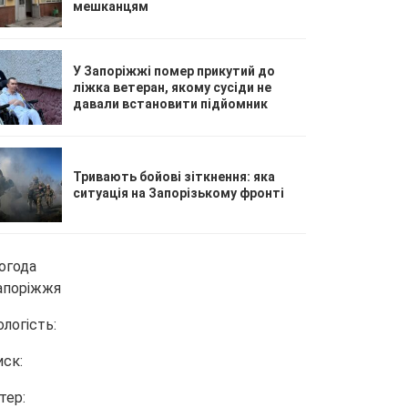
мешканцям
У Запоріжжі помер прикутий до
ліжка ветеран, якому сусіди не
давали встановити підйомник
Тривають бойові зіткнення: яка
ситуація на Запорізькому фронті
огода
апоріжжя
ологість:
иск:
тер: