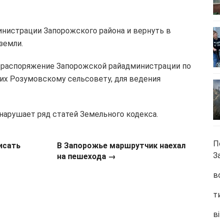
нистрации Запорожского района и вернуть в
земли.
о распоряжение Запорожской райадминистрации по
их Розумовскому сельсовету, для ведения
 нарушает ряд статей Земельного кодекса.
П
исать
В Запорожье маршрутчик наехал
З
на пешехода →
в
т
ві