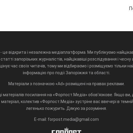
П
- це відкрита і незалежна медіаплатформа. Ми публікуємо найцікав
статті запорізьких журналістів, найцікавіші розслідування і чесну 
інує час своїх читачів, тому ми відбираємо і розміщуємо тільки н
інформацію про події Запоріжжя та області.
Матеріали з позначкою «Ad» розміщені на правах реклами.
і матеріалів посилання на «Форпост.Медіа» обов'язкове. Якщо ви, д
матеріал, колектив «Форпост.Медіа» зустріне вас ввечері в темній 
легенько пожурить. Дякую за розуміння.
E-mail: forpost.media@gmail.com