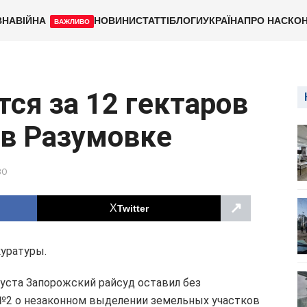
ВНА
ВІЙНА
НОВИНИ
СТАТТІ
БЛОГИ
УКРАЇНА
ПРО НАС
КОН
ВАЖЛИВО
тся за 12 гектаров
 в Разумовке
ВО
↗
Twitter
уратуры.
уста Запорожский райсуд оставил без
№2 о незаконном выделении земельных участков