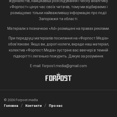
журналістів, найцікавіші розслідування і чесну аналітику.
«Форпост» цінує час своїх читачів, тому ми відбираємо і
розміщуємо тільки найважливішу інформацію про події
Запоріжжя та області.
Матеріали з позначкою «Ad» розміщені на правах реклами.
При передруці матеріалів посилання на «Форпост.Медіа»
обов'язкове. Якщо ви, дорогі колеги, вкраде наш матеріал,
колектив «Форпост.Медіа» зустріне вас ввечері в темній
підворітті і легенько пожурить. Дякую за розуміння.
E-mail: forpost.media@gmail.com
© 2026 Forpost.media
Головна
Контакти
Про нас