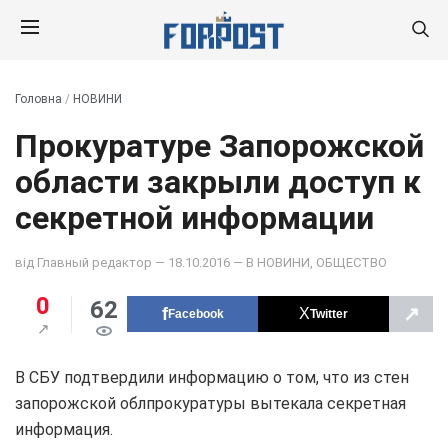
Головна
/
НОВИНИ
Прокуратуре Запорожской
области закрыли доступ к
секретной информации
від
Главный редактор
— 18.10.2016 — В
НОВИНИ
,
ОБЩЕСТВО
0
62
↗
Facebook
Twitter
В СБУ подтвердили информацию о том, что из стен
запорожской облпрокуратуры вытекала секретная
информация.