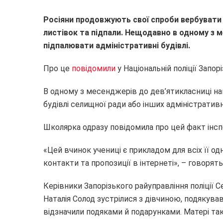
Росіяни продовжують свої спроби вербувати
листівок та підпали. Нещодавно в одному з 
підпалювати адміністративні будівлі.
Про це
повідомили
у Національній поліції Запорі
В одному з месенджерів до дев’ятикласниці на
будівлі селищної ради або інших адміністративн
Школярка одразу повідомила про цей факт інспе
«Цей вчинок учениці є прикладом для всіх її одн
контакти та пропозиції в інтернеті», – говорять у
Керівники Запорізького райуправління поліції Се
Наталія Солод зустрілися з дівчиною, подякува
відзначили подяками й подарунками. Матері та