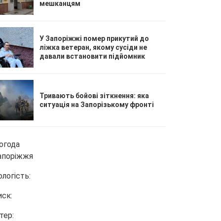
мешканцям
У Запоріжжі помер прикутий до
ліжка ветеран, якому сусіди не
давали встановити підйомник
Тривають бойові зіткнення: яка
ситуація на Запорізькому фронті
огода
апоріжжя
ологість:
иск:
тер: