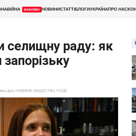
ВНА
ВІЙНА
НОВИНИ
СТАТТІ
БЛОГИ
УКРАЇНА
ПРО НАС
КОН
ВАЖЛИВО
и селищну раду: як
 запорізьку
ина дня
,
НОВИНИ
,
ОБЩЕСТВО
,
ПОДІЇ