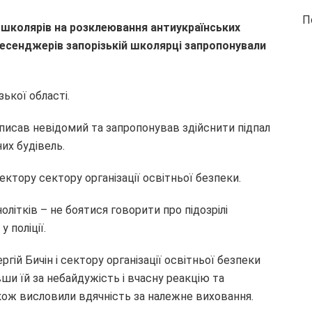
П
 школярів на розклеювання антиукраїнських
месенджерів запорізькій школярці запропонували
зької області.
писав невідомий та запропонував здійснити підпал
их будівель.
ктору сектору організації освітньої безпеки.
олітків – не боятися говорити про підозрілі
 поліції.
ргій Бичін і сектору організації освітньої безпеки
вши їй за небайдужість і вчасну реакцію та
кож висловили вдячність за належне виховання.