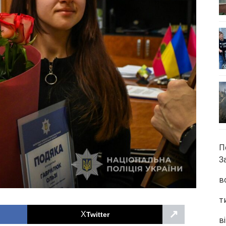
П
З
в
т
↗
Twitter
ві