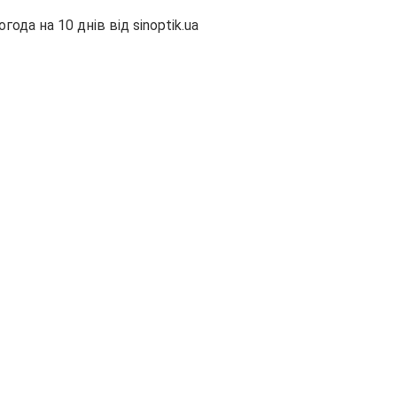
огода на 10 днів від
sinoptik.ua