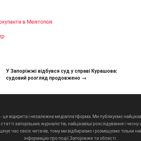
окупанти в Мелітополі
zp
У Запоріжжі відбувся суд у справі Курашова:
судовий розгляд продовжено →
- це відкрита і незалежна медіаплатформа. Ми публікуємо найцікав
статті запорізьких журналістів, найцікавіші розслідування і чесну 
інує час своїх читачів, тому ми відбираємо і розміщуємо тільки н
інформацію про події Запоріжжя та області.