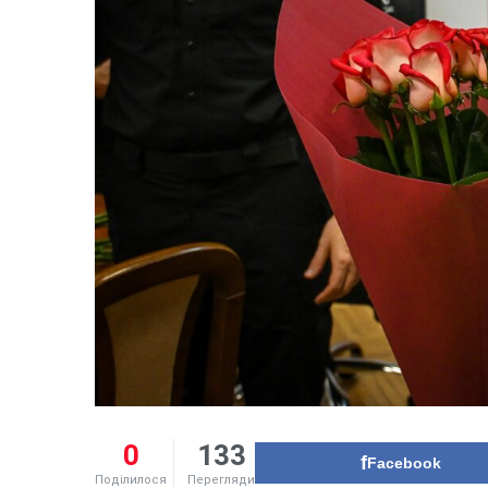
0
133
Facebook
Поділилося
Перегляди