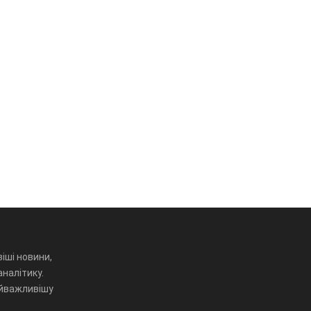
іші новини,
аналітику.
айважливішу