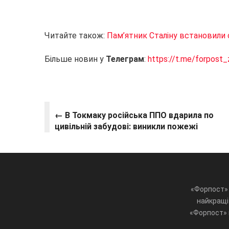
Читайте також:
Пам’ятник Сталіну встановили 
Більше новин у
Телеграм
:
https://t.me/forpost_
← В Токмаку російська ППО вдарила по
цивільній забудові: виникли пожежі
«Форпост» 
найкращі 
«Форпост» ц