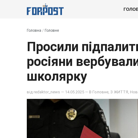
ГОЛО
Головна
/
Головне
Просили підпалит
росіяни вербували
школярку
від
redaktor_news
— 14.05.2025 — В
Головне
,
З ЖИТТЯ
,
Нов